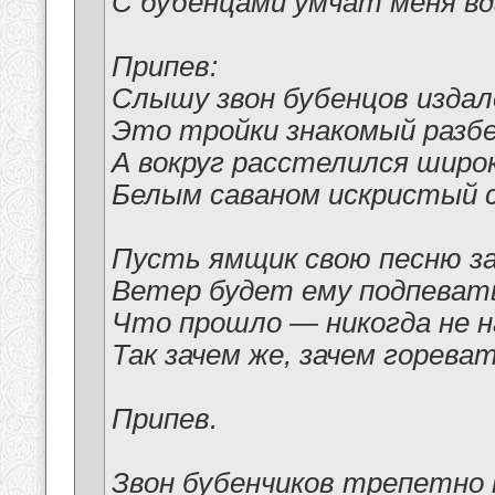
С бубенцами умчат меня вд
Припев:
Слышу звон бубенцов изда
Это тройки знакомый разбе
А вокруг расстелился широ
Белым саваном искристый с
Пусть ямщик свою песню з
Ветер будет ему подпеват
Что прошло — никогда не 
Так зачем же, зачем гореват
Припев.
Звон бубенчиков трепетно