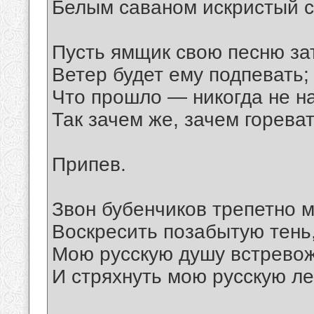
Белым саваном искристый с
Пусть ямщик свою песню зат
Ветер будет ему подпевать;
Что прошло — никогда не на
Так зачем же, зачем гореват
Припев.
Звон бубенчиков трепетно 
Воскресить позабытую тень
Мою русскую душу встрево
И стряхнуть мою русскую ле