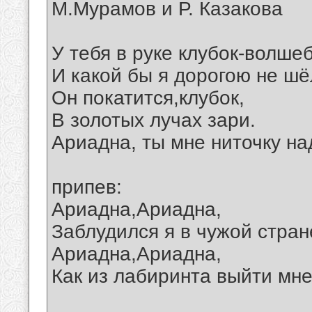
М.Мурамов и Р. Казакова
У тебя в руке клубок-волше
И какой бы я дорогою не шё
Он покатится,клубок,
В золотых лучах зари.
Ариадна, ты мне ниточку н
припев:
Ариадна,Ариадна,
Заблудился я в чужой стран
Ариадна,Ариадна,
Как из лабиринта выйти мн