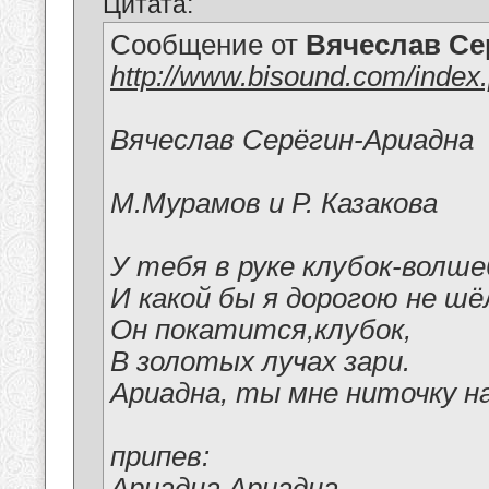
Цитата:
Сообщение от
Вячеслав Се
http://www.bisound.com/index
Вячеслав Серёгин-Ариадна
М.Мурамов и Р. Казакова
У тебя в руке клубок-волш
И какой бы я дорогою не шё
Он покатится,клубок,
В золотых лучах зари.
Ариадна, ты мне ниточку н
припев:
Ариадна,Ариадна,