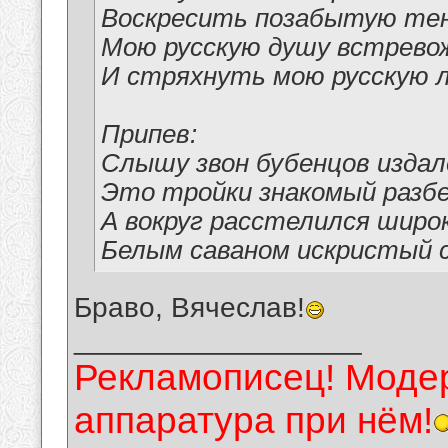
Воскресить позабытую тен
Мою русскую душу встрев
И стряхнуть мою русскую л
Припев:
Слышу звон бубенцов изда
Это тройки знакомый разбе
А вокруг расстелился широ
Белым саваном искристый с
Браво, Вячеслав!
__________________
Рекламописец! Модер
аппаратура при нём!