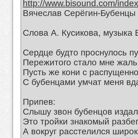
http://www.bisound.com/inde
Вячеслав Серёгин-Бубенцы
Слова А. Кусикова, музыка 
Сердце будто проснулось пу
Пережитого стало мне жаль
Пусть же кони с распущенно
С бубенцами умчат меня вд
Припев:
Слышу звон бубенцов изда
Это тройки знакомый разбег
А вокруг расстелился широ