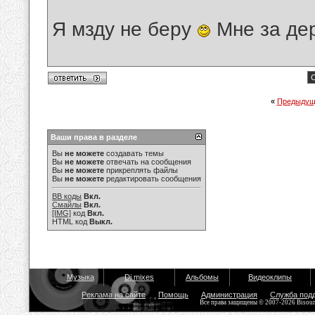
Я мзду не беру
Мне за де
С
«
Предыдущ
Ваши права в разделе
Вы
не можете
создавать темы
Вы
не можете
отвечать на сообщения
Вы
не можете
прикреплять файлы
Вы
не можете
редактировать сообщения
BB коды
Вкл.
Смайлы
Вкл.
[IMG]
код
Вкл.
HTML код
Выкл.
Музыка
Dj mixes
Альбомы
Видеоклипы
Реклама на сайте
Помощь
Администрация
Служба под
Все права защищены © 2007-2026 Bisou