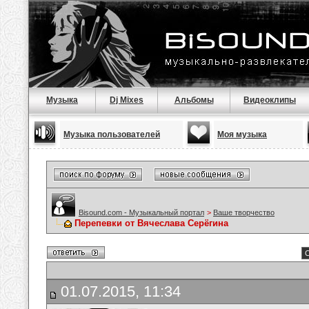
Музыка
Dj Mixes
Альбомы
Видеоклипы
Музыка пользователей
Моя музыка
Bisound.com - Музыкальный портал
>
Ваше творчество
Перепевки от Вячеслава Серёгина
С
01.07.2015, 11:34