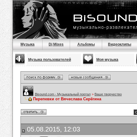
Музыка
Dj Mixes
Альбомы
Видеоклипы
Музыка пользователей
Моя музыка
Bisound.com - Музыкальный портал
>
Ваше творчество
Перепевки от Вячеслава Серёгина
С
05.08.2015, 12:03