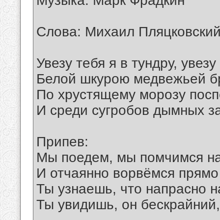
Музыка: Марк Фрадкин
Слова: Михаил Пляцковски
Увезу тебя я в тундру, увезу
Белой шкурою медвежьей бр
По хрустящему морозу посп
И среди сугробов дымных з
Припев:
Мы поедем, мы помчимся на
И отчаянно ворвёмся прямо
Ты узнаешь, что напрасно 
Ты увидишь, он бескрайний,