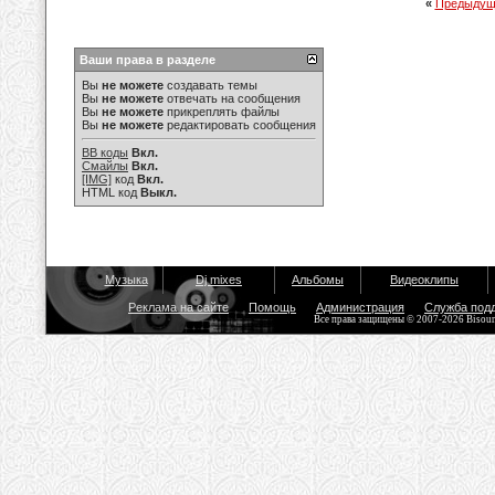
«
Предыдущ
Ваши права в разделе
Вы
не можете
создавать темы
Вы
не можете
отвечать на сообщения
Вы
не можете
прикреплять файлы
Вы
не можете
редактировать сообщения
BB коды
Вкл.
Смайлы
Вкл.
[IMG]
код
Вкл.
HTML код
Выкл.
Музыка
Dj mixes
Альбомы
Видеоклипы
Реклама на сайте
Помощь
Администрация
Служба под
Все права защищены © 2007-2026 Bisou