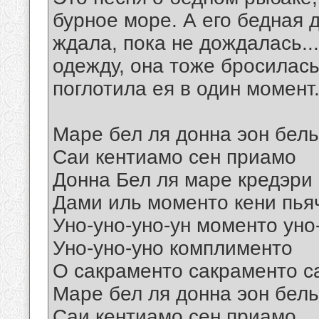
бурное море. А его бедная 
ждала, пока не дождалась..
одежду, она тоже бросилась
поглотила ея в один момент
Маре бел ля донна эон бел
Саи кентиамо сен приамо
Донна Бел ля маре кредэри
Дами иль моменто кени пья
Уно-уно-уно-ун моменто уно
Уно-уно-уно комплименто
О сакраменто сакраменто с
Маре бел ля донна эон бел
Саи кентиамо сен приамо