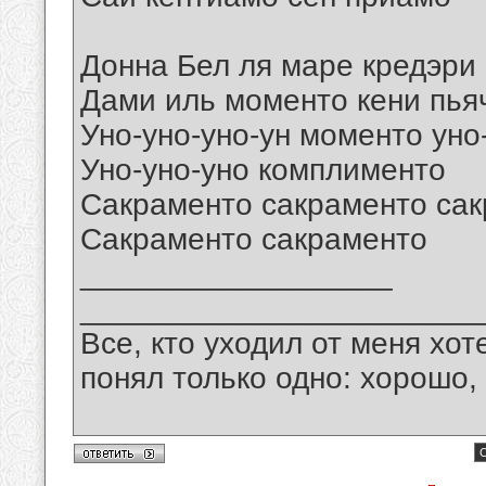
Донна Бел ля маре кредэри
Дами иль моменто кени пья
Уно-уно-уно-ун моменто уно
Уно-уно-уно комплименто
Сакраменто сакраменто са
Сакраменто сакраменто
__________________
_______________________
Все, кто уходил от меня хот
понял только одно: хорошо,
С