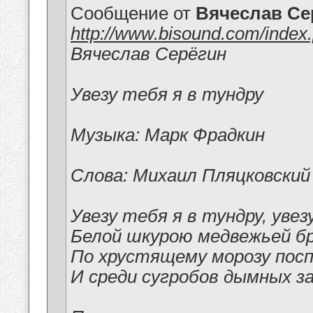
Сообщение от
Вячеслав Се
http://www.bisound.com/inde
Вячеслав Серёгин
Увезу тебя я в тундру
Музыка: Марк Фрадкин
Слова: Михаил Пляцковский
Увезу тебя я в тундру, увез
Белой шкурою медвежьей бр
По хрустящему морозу посп
И среди сугробов дымных з