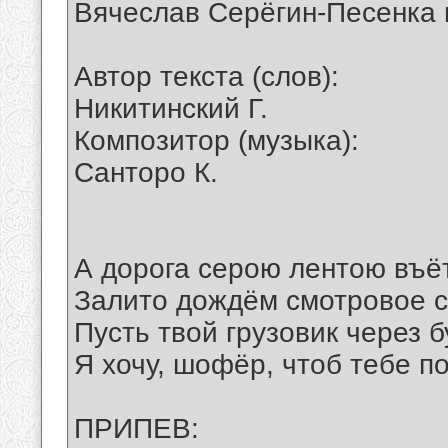
Вячеслав Серёгин-Песенка
Автор текста (слов):
Никитинский Г.
Композитор (музыка):
Санторо К.
А дорога серою лентою въё
Залито дождём смотровое с
Пусть твой грузовик через 
Я хочу, шофёр, чтоб тебе п
ПРИПЕВ: