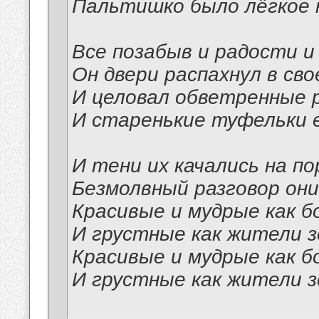
Пальтишко было лёгкое 
Все позабыв и радости и
Он двери распахнул в сво
И целовал обветренные 
И старенькие туфельки 
И тени их качались на по
Безмолвный разговор они
Красивые и мудрые как б
И грустные как жители 
Красивые и мудрые как б
И грустные как жители 