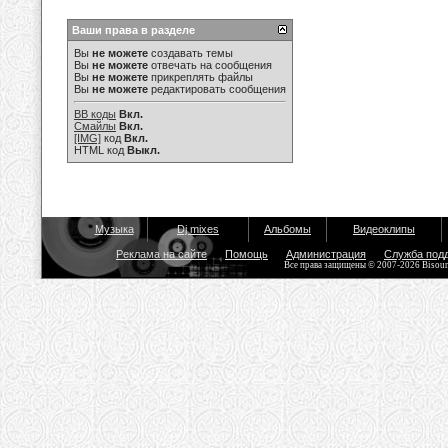
Ваши права в разделе
Вы
не можете
создавать темы
Вы
не можете
отвечать на сообщения
Вы
не можете
прикреплять файлы
Вы
не можете
редактировать сообщения
BB коды
Вкл.
Смайлы
Вкл.
[IMG]
код
Вкл.
HTML код
Выкл.
Музыка
Dj mixes
Альбомы
Видеоклипы
Реклама на сайте
Помощь
Администрация
Служба под
Все права защищены © 2007-2026 Bisou