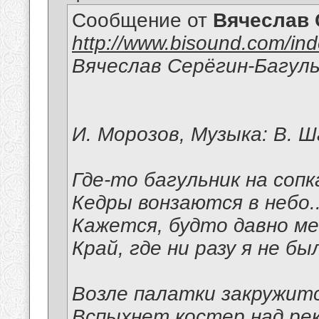
Сообщение от
Вячеслав 
http://www.bisound.com/in
Вячеслав Серёгин-Багул
И. Морозов, Музыка: В. 
Где-то багульник на соп
Кедры вонзаются в небо..
Кажется, будто давно м
Край, где ни разу я не бы
Возле палатки закружит
Вспыхнет костер над рек