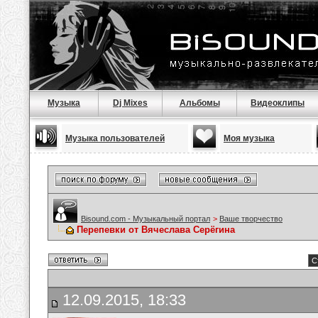
Музыка
Dj Mixes
Альбомы
Видеоклипы
Музыка пользователей
Моя музыка
Bisound.com - Музыкальный портал
>
Ваше творчество
Перепевки от Вячеслава Серёгина
С
12.09.2015, 18:33