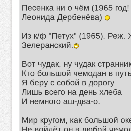
Песенка ни о чём (1965 год!
Леонида Дербенёва)
Из к/ф "Петух" (1965). Реж.
Зелеранский.
Вот чудак, ну чудак странник
Кто большой чемодан в путь
Я беру с собой в дорогу
Лишь всего на день хлеба
И немного аш-два-о.
Мир кругом, как большой ок
Не войдёт он в любой чемо