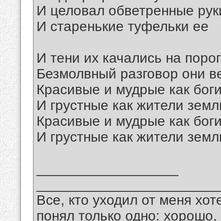
И целовал обветренные рук
И старенькие туфельки ее
И тени их качались на поро
Безмолвный разговор они в
Красивые и мудрые как бог
И грустные как жители земл
Красивые и мудрые как бог
И грустные как жители земл
__________________
_______________________
Все, кто уходил от меня хот
понял только одно: хорошо,