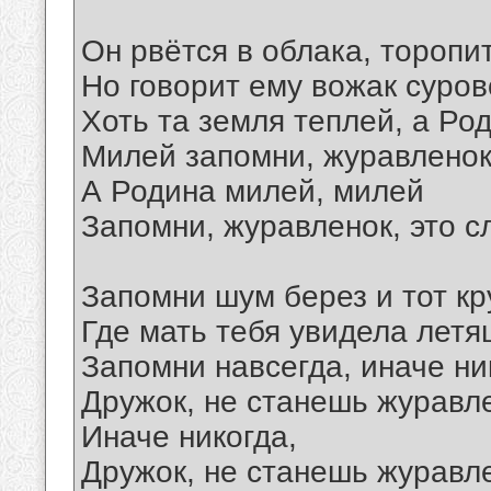
Он рвётся в облака, торопи
Но говорит ему вожак суров
Хоть та земля теплей, а Ро
Милей запомни, журавленок,
А Родина милей, милей
Запомни, журавленок, это с
Запомни шум берез и тот кр
Где мать тебя увидела летя
Запомни навсегда, иначе ни
Дружок, не станешь журавл
Иначе никогда,
Дружок, не станешь журавл