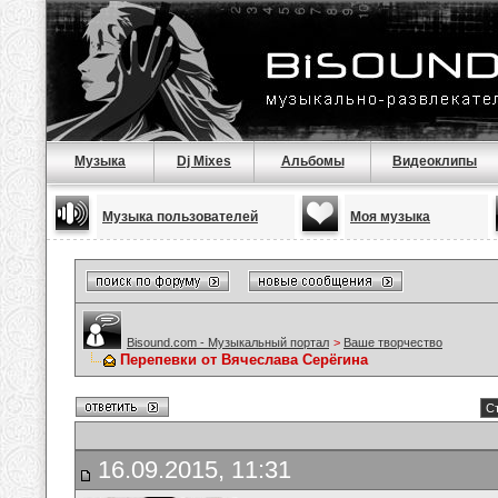
Музыка
Dj Mixes
Альбомы
Видеоклипы
Музыка пользователей
Моя музыка
Bisound.com - Музыкальный портал
>
Ваше творчество
Перепевки от Вячеслава Серёгина
Ст
16.09.2015, 11:31