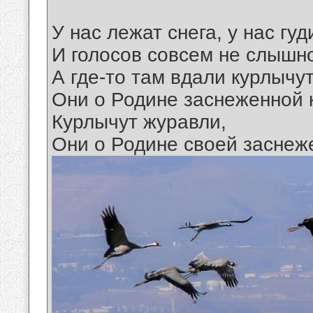
У нас лежат снега, у нас гуд
И голосов совсем не слышно
А где-то там вдали курлычу
Они о Родине заснеженной 
Курлычут журавли,
Они о Родине своей заснеж