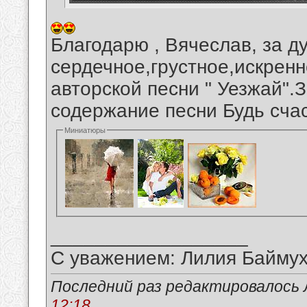
Благодарю , Вячеслав, за д
сердечное,грустное,искрен
авторской песни " Уезжай".
содержание песни Будь сча
Миниатюры
__________________
С уважением: Лилия Байму
Последний раз редактировалось 
12:18
.