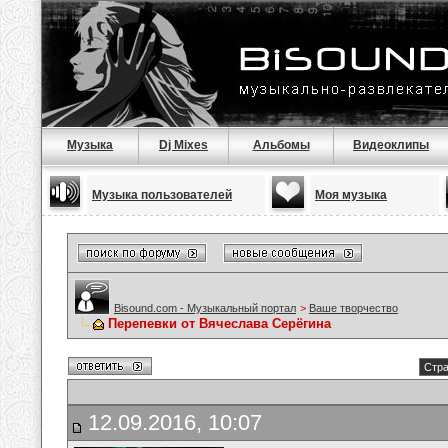
Музыка
Dj Mixes
Альбомы
Видеоклипы
Музыка пользователей
Моя музыка
Bisound.com - Музыкальный портал
>
Ваше творчество
Перепевки от Вячеслава Серёгина
Стра
12.09.2016, 10:07