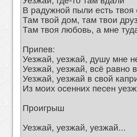
Уезжай, где-то там вдали
В радужной пыли есть твоя 
Там твой дом, там твои друз
Там твоя любовь, а мне туд
Припев:
Уезжай, уезжай, душу мне н
Уезжай, уезжай, всё равно в
Уезжай, уезжай в свой капр
Из моих осенних песен уезж
Проигрыш
Уезжай, уезжай, уезжай...