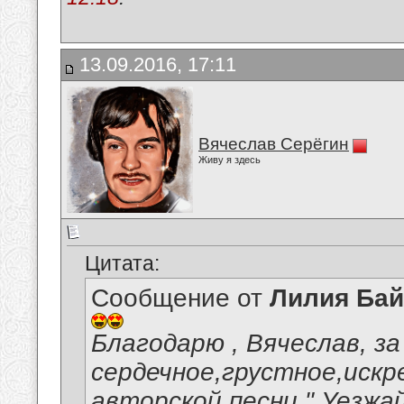
13.09.2016, 17:11
Вячеслав Серёгин
Живу я здесь
Цитата:
Сообщение от
Лилия Ба
Благодарю , Вячеслав, за
сердечное,грустное,искр
авторской песни " Уезжа