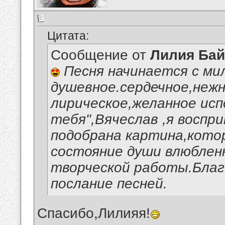
Цитата:
Сообщение от
Лилия Ба
Песня начинается с мил
душевное.сердечное,нежн
лирическое,желанное испо
тебя",Вячеслав ,я воспр
подобрана картина,кото
состояние души влюблен
творческой работы.Благо
послание песней.
Спасибо,Лилияя!