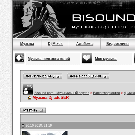
Музыка
Dj Mixes
Альбомы
Видеоклипы
Музыка пользователей
Моя музыка
Bisound.com - Музыкальный портал
>
Ваше творчество
>
dj-мик
Музыка Dj addSER
20.10.2010, 21:19