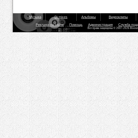
Музыка
Dj mixes
Альбомы
Видеоклипы
Реклама на сайте
Помощь
Администрация
Служба под
Все права защищены © 2007-2026 Bisou