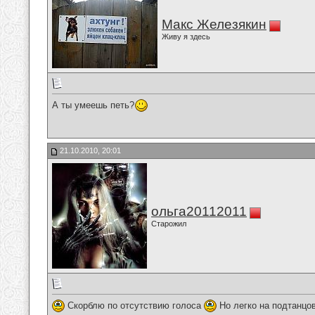
Макс Железякин
Живу я здесь
А ты умеешь петь?
21.10.2010, 20:01
ольга20112011
Старожил
Скорблю по отсутствию голоса
Но легко на подтанцо