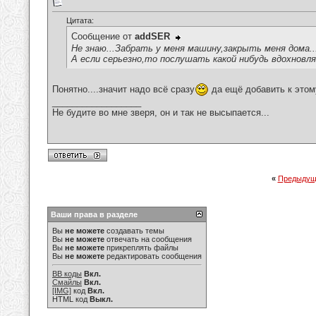
Цитата:
Сообщение от
addSER
Не знаю...Забрать у меня машину,закрыть меня дома..
А если серьезно,то послушать какой нибудь вдохновл
Понятно....значит надо всё сразу
да ещё добавить к этом
__________________
Не будите во мне зверя, он и так не высыпается...
«
Предыдущ
Ваши права в разделе
Вы
не можете
создавать темы
Вы
не можете
отвечать на сообщения
Вы
не можете
прикреплять файлы
Вы
не можете
редактировать сообщения
BB коды
Вкл.
Смайлы
Вкл.
[IMG]
код
Вкл.
HTML код
Выкл.