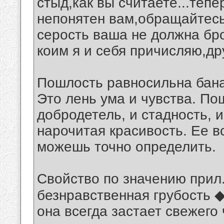
стыд,как вы считаете...тепе
непонятен вам,обращайтесь
серость ваша не должна бр
коим я и себя причисляю,др
Пошлость равносильна бана
Это лень ума и чувства. По
добродетель, и стадность, 
нарочитая красивость. Ее в
можешь точно определить.
Свойство по значению прил.
безнравственная грубость 
она всегда застает свежего 