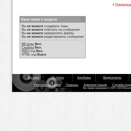
«
Предыдущ
Ваши права в разделе
Вы
не можете
создавать темы
Вы
не можете
отвечать на сообщения
Вы
не можете
прикреплять файлы
Вы
не можете
редактировать сообщения
BB коды
Вкл.
Смайлы
Вкл.
[IMG]
код
Вкл.
HTML код
Выкл.
Музыка
Dj mixes
Альбомы
Видеоклипы
Реклама на сайте
Помощь
Администрация
Служба под
Все права защищены © 2007-2026 Bisou