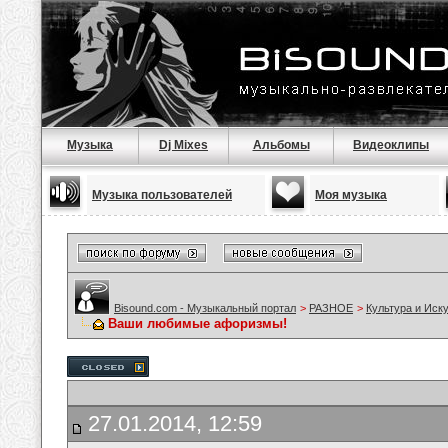
Музыка
Dj Mixes
Альбомы
Видеоклипы
Музыка пользователей
Моя музыка
Bisound.com - Музыкальный портал
>
РАЗНОЕ
>
Культура и Иск
Ваши любимые афоризмы!
27.01.2014, 12:59