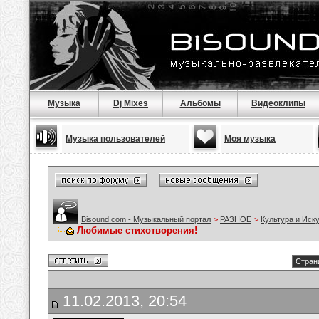
Музыка
Dj Mixes
Альбомы
Видеоклипы
Музыка пользователей
Моя музыка
Bisound.com - Музыкальный портал
>
РАЗНОЕ
>
Культура и Иск
Любимые стихотворения!
Стран
11.02.2013, 20:54