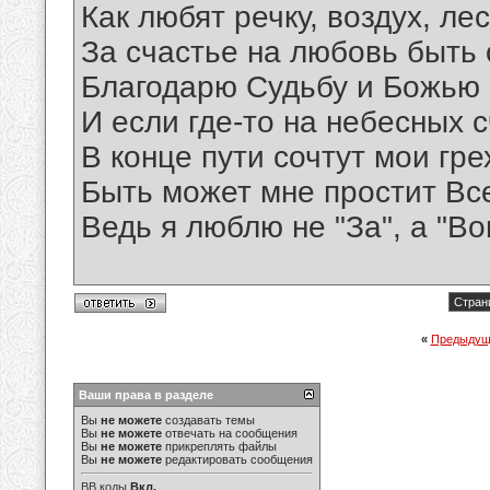
Как любят речку, воздух, лес
За счастье на любовь быть
Благодарю Судьбу и Божью 
И если где-то на небесных с
В конце пути сочтут мои гре
Быть может мне простит Вс
Ведь я люблю не "За", а "Во
Стран
«
Предыдущ
Ваши права в разделе
Вы
не можете
создавать темы
Вы
не можете
отвечать на сообщения
Вы
не можете
прикреплять файлы
Вы
не можете
редактировать сообщения
BB коды
Вкл.