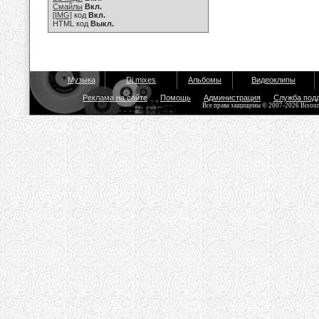
Смайлы
Вкл.
[IMG]
код
Вкл.
HTML код
Выкл.
Музыка
Dj mixes
Альбомы
Видеоклипы
Реклама на сайте
Помощь
Администрация
Служба под
Все права защищены © 2007-2026 Bisou