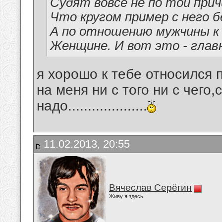
Судят вовсе не по той прич
Что кругом пример с него б
А по отношению мужчины к
Женщине. И вот это - глав
я хорошо к тебе относился п
на меня ни с того ни с чего
надо....................
11.02.2013, 20:55
Вячеслав Серёгин
Живу я здесь