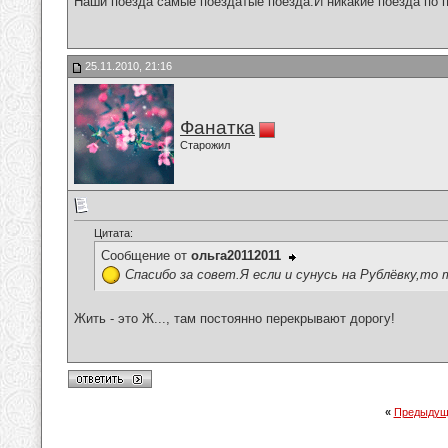
Наши поезда самые поездатые поезда.И никакие поезда по п
25.11.2010, 21:16
Фанатка
Старожил
Цитата:
Сообщение от
ольга20112011
Спасибо за совет.Я если и сунусь на Рублёвку,то 
Жить - это Ж..., там постоянно перекрывают дорогу!
«
Предыдущ