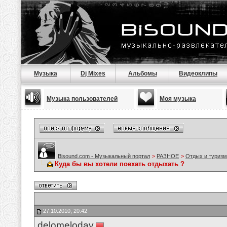
Музыка
Dj Mixes
Альбомы
Видеоклипы
Музыка пользователей
Моя музыка
Bisound.com - Музыкальный портал
>
РАЗНОЕ
>
Отдых и туризм
Куда бы вы хотели поехать отдыхать ?
27.10.2010, 20:42
delomelodav