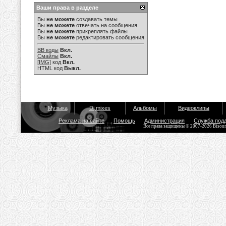
Ваши права в разделе
Вы
не можете
создавать темы
Вы
не можете
отвечать на сообщения
Вы
не можете
прикреплять файлы
Вы
не можете
редактировать сообщения
BB коды
Вкл.
Смайлы
Вкл.
[IMG]
код
Вкл.
HTML код
Выкл.
Музыка
Dj mixes
Альбомы
Видеоклипы
Реклама на сайте
Помощь
Администрация
Служба под
Все права защищены © 2007-2026 Bisou