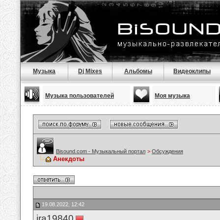
Музыка
Dj Mixes
Альбомы
Видеоклипы
Музыка пользователей
Моя музыка
Bisound.com - Музыкальный портал
>
Обсуждения
Анекдоты
19.08.2022, 12:42
ira19840