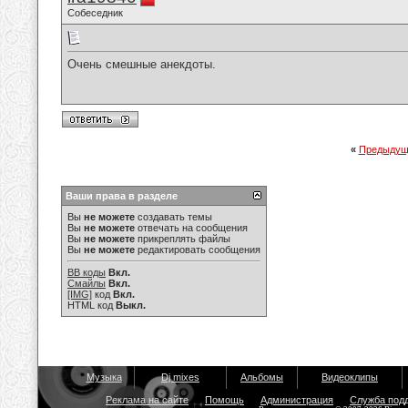
Собеседник
Очень смешные анекдоты.
«
Предыдущ
Ваши права в разделе
Вы
не можете
создавать темы
Вы
не можете
отвечать на сообщения
Вы
не можете
прикреплять файлы
Вы
не можете
редактировать сообщения
BB коды
Вкл.
Смайлы
Вкл.
[IMG]
код
Вкл.
HTML код
Выкл.
Музыка
Dj mixes
Альбомы
Видеоклипы
Реклама на сайте
Помощь
Администрация
Служба под