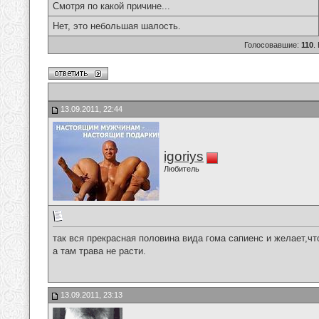
Смотря по какой причине...
Нет, это небольшая шалость.
Голосовавшие:
110
.
13.09.2011, 22:44
igoriys
Любитель
так вся прекрасная половина вида гома сапиенс и желает,ч
а там трава не расти.
13.09.2011, 23:13