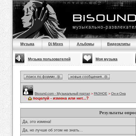
Музыка
Dj Mixes
Альбомы
Видеоклипы
Музыка пользователей
Моя музыка
Bisound.com - Музыкальный портал
>
РАЗНОЕ
>
Он и Она
поцелуй - измена или нет...?
Результаты опро
Да, это измена!
Да, но лучше об этом не знать...