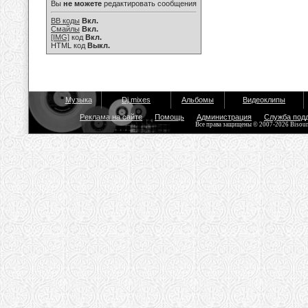
Вы
не можете
редактировать сообщения
BB коды
Вкл.
Смайлы
Вкл.
[IMG]
код
Вкл.
HTML код
Выкл.
Музыка
Dj mixes
Альбомы
Видеоклипы
Реклама на сайте
Помощь
Администрация
Служба под
Все права защищены © 2007-2026 Bisou