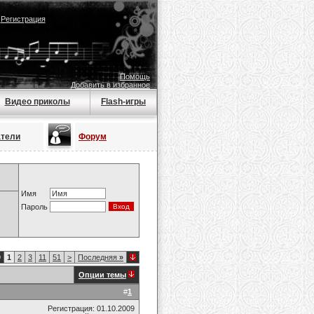
|
Регистрация
Помощь
Добавить в избранное
Видео приколы
Flash-игры
атели
Форум
Имя
Пароль
9
1
2
3
11
51
>
Последняя
»
Опции темы
#
1
Регистрация: 01.10.2009