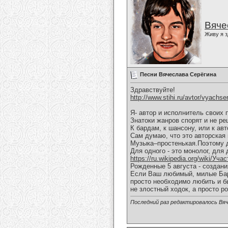
Вяче
Живу я з
Песни Вячеслава Серёгина
Здравствуйте!
http://www.stihi.ru/avtor/vyachse
Я- автор и исполнитель своих 
Знатоки жанров спорят и не ре
К бардам, к шансону, или к ав
Сам думаю, что это авторская 
Музыка–простенькая.Поэтому д
Для одного - это монолог, для 
https://ru.wikipedia.org/wiki/Уч
Рожденные 5 августа - создан
Если Ваш любимый, милые Бары
просто необходимо любить и б
не злостный ходок, а просто р
Последний раз редактировалось Вяч