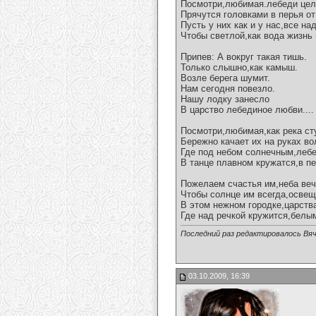
Посмотри,любимая.лебеди цел
Прячутся головками в перья от
Пусть у них как и у нас,все н
Чтобы светлой,как вода жизнь 
Припев: А вокруг такая тишь.
Только слышно,как камыш.
Возле берега шумит.
Нам сегодня повезло.
Нашу лодку занесло
В царство лебединое любви....
Посмотри,любимая,как река ст
Бережно качает их на руках во
Где под небом солнечным,леб
В танце плавном кружатся,в п
Пожелаем счастья им,неба веч
Чтобы солнце им всегда,освещ
В этом нежном городке,царств
Где над речкой кружится,белым
Последний раз редактировалось Вяч
03.10.2009, 16:39