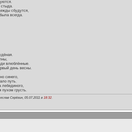
уются.
 стыда.
адежды сбудутся,
была всегда.
удёная.
лны,
еди влюблённые.
ервый день весны.
но синего,
ало путь.
а лебединого,
 пухом грусть.
еслав Серёгин, 05.07.2011 в
18:32
.