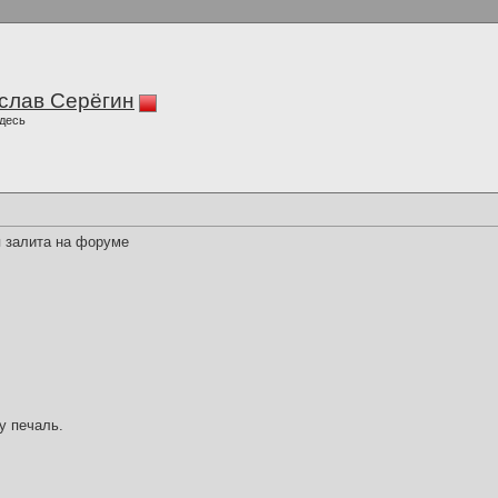
слав Серёгин
десь
я залита на форуме
у печаль.