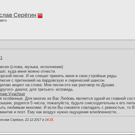
слав Серёгин
десь
r1
песен (слова, музыка, исполнение)
шат, куда меня можно отнести.
торской песне. И не спешат принять меня в свои стройные ряды.
песня с претензией на бардовскую и лирический шансон.
елаю акцент на слова. Мои песни-это как разговор по Душам.
другого- диалог, для третьего- исповедь.
астник:Vyachser
ия особенные. Для многих из Вас Любовь является одной из главной со
шни, родился 5 числа, пожалуйста, будьте снисходительны к его лег
ыть любимым многими. И если Вы сможете совладать с ревностью, то В
омантик и поэт. Ему как воздух нужно ощущение влюбленности...
еслав Серёгин, 22.12.2017 в
14:15
.