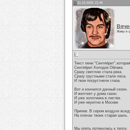
01.10.2009, 21:46
Вяче
Живу я з
Текст пени "Сентябрит",котора
Сентябрит.Холодок.Облака.
Сразу светлою стала река.
Сразу грустными стали леса.
И твои погрустнели глаза.
Вот и кончился дачный сезон.
И желтеет у дома газон.
И уже золотинка в листве.
И уже неуютно в Москве
Припев: В сером воздухе всюд
На плечах твоих старая шаль.
Мы опять потянулись к теплу.