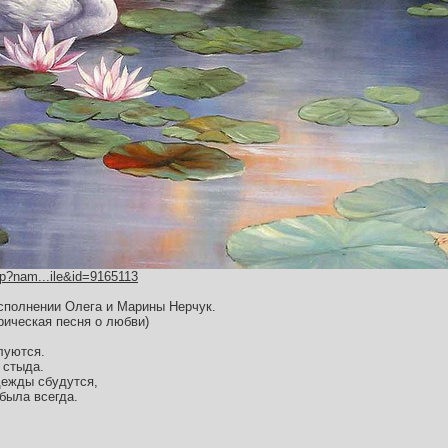
hp?nam...ile&id=9165113
сполнении Олега и Марины Нерчук.
рическая песня о любви)
луются.
 стыда.
адежды сбудутся,
была всегда.