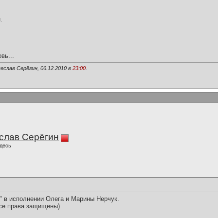
.
вь...
еслав Серёгин, 06.12.2010 в
23:00
.
слав Серёгин
десь
" в исполнении Олега и Марины Нерчук.
се права защищены)