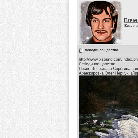
Вяче
Живу я з
Лебединое царство.
http://www.bisound.com/index.p
Лебединое царство
Песня Вячеслава Серёгина в и
Аранжировка Олег Нерчук. (Ли