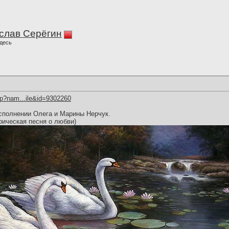
слав Серёгин
десь
hp?nam...ile&id=9302260
сполнении Олега и Марины Нерчук.
рическая песня о любви)