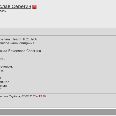
слав Серёгин
десь
hp?nam...le&id=10210286
ошлое наши свидания.
вокал Вячеслава Серёгина
ия.
вечером.
ты.
и.
ришла.
ремя
"
еслав Серёгин, 02.08.2013 в
13:59
.