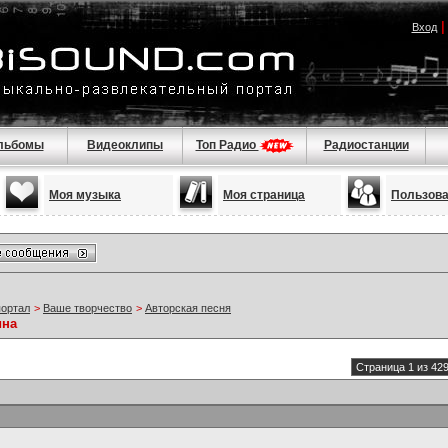
Вход
льбомы
Видеоклипы
Топ Радио
Радиостанции
Моя музыка
Моя страница
Пользов
портал
>
Ваше творчество
>
Авторская песня
ина
Страница 1 из 42