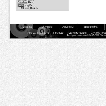
Смайлы
Вкл.
[IMG]
код
Вкл.
HTML код
Выкл.
Музыка
Dj mixes
Альбомы
Видеоклипы
Реклама на сайте
Помощь
Администрация
Служба под
Все права защищены © 2007-2026 Bisou