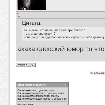
Цитата:
вы знаете. что наша циля уже архитектор?
- да, и шо она строит?
- она ходит по дерибассовской и строит из себя девочку
ахаха!одесский юмор то что 
«
Предыдущ
Ваши права в разделе
Вы
не можете
создавать темы
Вы
не можете
отвечать на сообщения
Вы
не можете
прикреплять файлы
Вы
не можете
редактировать сообщения
BB коды
Вкл.