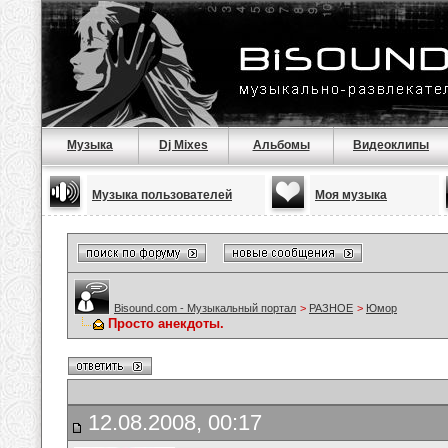
Музыка
Dj Mixes
Альбомы
Видеоклипы
Музыка пользователей
Моя музыка
Bisound.com - Музыкальный портал
>
РАЗНОЕ
>
Юмор
Просто анекдоты.
12.08.2008, 00:17