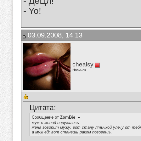
- ДеЦл!
- Yo!
03.09.2008, 14:13
chealsy
Новичок
Цитата:
Сообщение от
ZomBie
муж с женой поругались.
жена говорит мужу: вот стану птичкой улечу от теб
а муж ей: вот станешь раком позовешь.