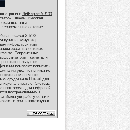
 на странице
NetEngine AR100
.
таторы Huawei. Высокая
рокам поставки.
ате современные сетевые
бован Huawei S8700.
я купить коммутатор
адач инфраструктуры.
сокоскоростных сетевых
егменте. Современные
маршрутизаторы Huawei для
лярностью пользуются
 функции помогают повысить
Компании уделяют внимание
рпоративном сегменте.
ь оборудование Huawei для
функциональностью. Системы
ные платформы для цифровой
ется востребованным в
 стабильную работу сетей и
могают строить надежную и