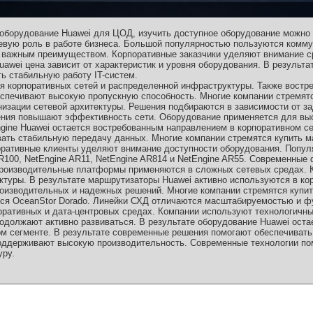
оборудование Huawei для ЦОД, изучить доступное оборудование можно
вую роль в работе бизнеса. Большой популярностью пользуются комму
 важным преимуществом. Корпоративные заказчики уделяют внимание с
awei цена зависит от характеристик и уровня оборудования. В результ
ь стабильную работу IT-систем.
 корпоративных сетей и распределенной инфраструктуры. Также востре
спечивают высокую пропускную способность. Многие компании стремятс
низации сетевой архитектуры. Решения подбираются в зависимости от з
ния повышают эффективность сети. Оборудование применяется для вы
ngine Huawei остается востребованным направлением в корпоративном с
вать стабильную передачу данных. Многие компании стремятся купить 
оративные клиенты уделяют внимание доступности оборудования. Попу
AR100, NetEngine AR11, NetEngine AR814 и NetEngine AR55. Современные
производительные платформы применяются в сложных сетевых средах. 
ктуры. В результате маршрутизаторы Huawei активно используются в ко
оизводительных и надежных решений. Многие компании стремятся купит
ся OceanStor Dorado. Линейки СХД отличаются масштабируемостью и 
оративных и дата-центровых средах. Компании используют технологич
одолжают активно развиваться. В результате оборудование Huawei оста
ом сегменте. В результате современные решения помогают обеспечивать
ддерживают высокую производительность. Современные технологии по
ру.