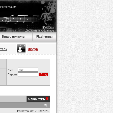
|
Регистрация
Помощь
Добавить в избранное
Видео приколы
Flash-игры
атели
Форум
Имя
Пароль
Опции темы
#
1
Регистрация: 21.09.2025