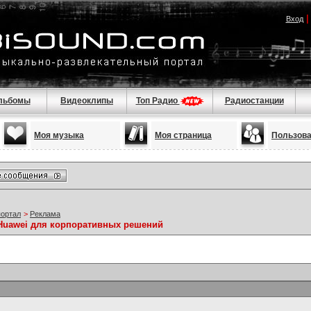
Вход
льбомы
Видеоклипы
Топ Радио
Радиостанции
Моя музыка
Моя страница
Пользов
портал
>
Реклама
Huawei для корпоративных решений