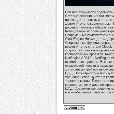
При необходимости подобрать 
Сетевые решения играют ключе
производительность считается
Дополнительно коммутаторы Hu
решения помогают обеспечиват
Коммутаторы используются для
Современные коммутаторы обе
CloudEngine Huawei для модер
Современные функции управле
решений. В результате CloudE
устройства помогают организо
корпоративных проектов. Корп
NetEngine AR6121, NetEngine 
стабильность работы. Высоко
отказоустойчивости инфрастру
Дата-центры требуют высокопр
ЦОД. Популярностью пользует
хранения используются в корп
трансформации. Технологии пр
корпоративном и дата-центров
ЦОД. Современные решения по
масштабируемую инфраструкту