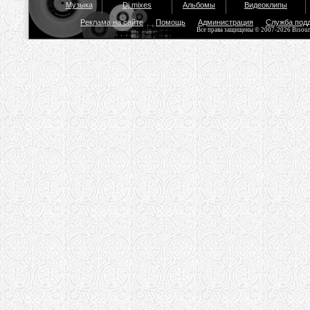
Музыка
Dj mixes
Альбомы
Видеоклипы
Реклама на сайте
Помощь
Администрация
Служба под
Все права защищены © 2007-2026 Bisou