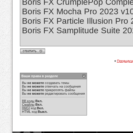
Boris FX CrumplePop Complet
Boris FX Mocha Pro 2023 v10
Boris FX Particle Illusion Pro
Boris FX Samplitude Suite 2
«
Предыдущ
Ваши права в разделе
Вы
не можете
создавать темы
Вы
не можете
отвечать на сообщения
Вы
не можете
прикреплять файлы
Вы
не можете
редактировать сообщения
BB коды
Вкл.
Смайлы
Вкл.
[IMG]
код
Вкл.
HTML код
Выкл.