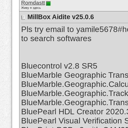
Romdastt
Живу я здесь
MillBox Aidite v25.0.6
Pls try email to yamile5678#h
to search softwares
Bluecontrol v2.8 SR5
BlueMarble Geographic Trans
BlueMarble.Geographic.Calc
BlueMarble.Geographic.Track
BlueMarble.Geographic.Transf
BluePearl HDL Creator 2020
BluePearl Visual Verification