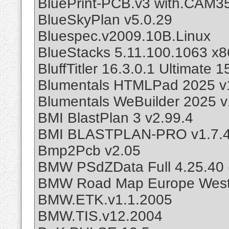
BluePrint-PCB.v3 with.CAM3
BlueSkyPlan v5.0.29
Bluespec.v2009.10B.Linux
BlueStacks 5.11.100.1063 x8
BluffTitler 16.3.0.1 Ultimate 1
Blumentals HTMLPad 2025 v
Blumentals WeBuilder 2025 v
BMI BlastPlan 3 v2.99.4
BMI BLASTPLAN-PRO v1.7.4
Bmp2Pcb v2.05
BMW PSdZData Full 4.25.40 
BMW Road Map Europe West
BMW.ETK.v1.1.2005
BMW.TIS.v12.2004