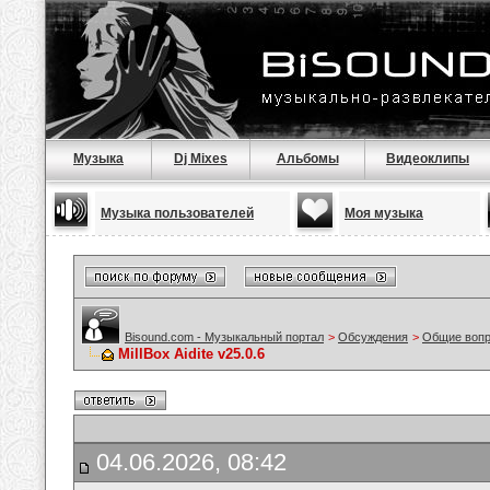
Музыка
Dj Mixes
Альбомы
Видеоклипы
Музыка пользователей
Моя музыка
Bisound.com - Музыкальный портал
>
Обсуждения
>
Общие воп
MillBox Aidite v25.0.6
04.06.2026, 08:42