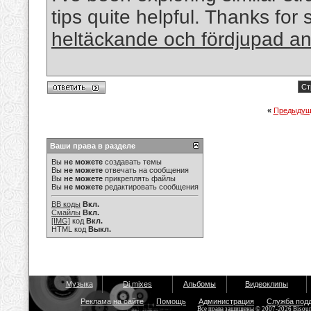
tips quite helpful. Thanks for
heltäckande och fördjupad an
Ст
«
Предыдущ
Ваши права в разделе
Вы
не можете
создавать темы
Вы
не можете
отвечать на сообщения
Вы
не можете
прикреплять файлы
Вы
не можете
редактировать сообщения
BB коды
Вкл.
Смайлы
Вкл.
[IMG]
код
Вкл.
HTML код
Выкл.
Музыка
Dj mixes
Альбомы
Видеоклипы
Реклама на сайте
Помощь
Администрация
Служба под
Все права защищены © 2007-2026 Bisou