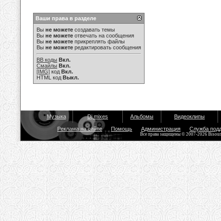
Ваши права в разделе
Вы
не можете
создавать темы
Вы
не можете
отвечать на сообщения
Вы
не можете
прикреплять файлы
Вы
не можете
редактировать сообщения
BB коды
Вкл.
Смайлы
Вкл.
[IMG]
код
Вкл.
HTML код
Выкл.
Музыка
Dj mixes
Альбомы
Видеоклипы
Реклама на сайте
Помощь
Администрация
Служба под
Все права защищены © 2007-2026 Bisou