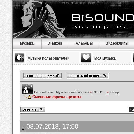
Музыка
Dj Mixes
Альбомы
Видеоклипы
Музыка пользователей
Моя музыка
Bisound.com - Музыкальный портал
>
РАЗНОЕ
>
Юмор
Смешные фразы, цитаты
Ст
08.07.2018, 17:50