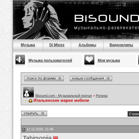
Музыка
Dj Mixes
Альбомы
Видеоклипы
Музыка пользователей
Моя музыка
Bisound.com - Музыкальный портал
>
Релизы
Итальянские марки мебели
Стран
12.12.2025, 11:46
Tahirsonija