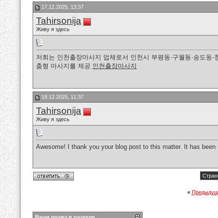
17.12.2025, 13:37
Tahirsonija
Живу я здесь
저희는 인천출장마사지 업체로서 인천시 부평동·구월동·송도동·청
춤형 마사지를 제공
인천출장마사지
18.12.2025, 11:37
Tahirsonija
Живу я здесь
Awesome! I thank you your blog post to this matter. It has been 
Стран
«
Предыдущ
Ваши права в разделе