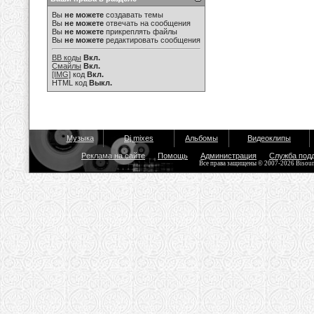
Вы
не можете
создавать темы
Вы
не можете
отвечать на сообщения
Вы
не можете
прикреплять файлы
Вы
не можете
редактировать сообщения
BB коды
Вкл.
Смайлы
Вкл.
[IMG]
код
Вкл.
HTML код
Выкл.
Музыка
Dj mixes
Альбомы
Видеоклипы
Реклама на сайте
Помощь
Администрация
Служба под
Все права защищены © 2007-2026 Bisou