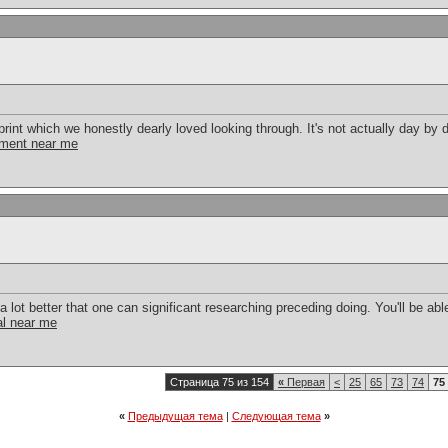
c print which we honestly dearly loved looking through. It's not actually day by 
atment near me
 lot better that one can significant researching preceding doing. You'll be ab
al near me
Страница 75 из 154
«
Первая
<
25
65
73
74
75
«
Предыдущая тема
|
Следующая тема
»