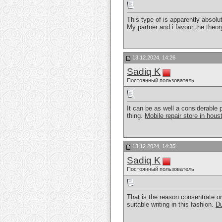
This type of is apparently absolu
My partner and i favour the theo
13.12.2024, 14:26
Sadiq K
Постоянный пользователь
It can be as well a considerable p
thing.
Mobile repair store in hous
13.12.2024, 14:35
Sadiq K
Постоянный пользователь
That is the reason consentrate on
suitable writing in this fashion.
Du