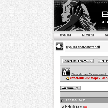
Музыка
Dj Mixes
А
Музыка пользователей
Bisound.com - Музыкальный 
Итальянские марки меб
12.12.2024, 14:55
AbdulHaq