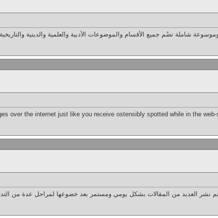
موسوعة شاملة تضُم جميع الأقسام والموضوعات الأدبية والعلمية والدينية والتاريخية 
es over the internet just like you receive ostensibly spotted while in the web-
تم نشر العديد من المقالات بشكل يومي ومستمر بعد خضوعها لمراحل عدة من التدق