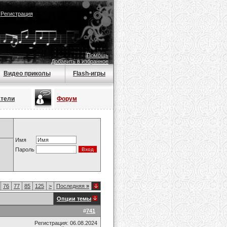
|
Регистрация
Помощь
Добавить в избранное
Видео приколы
Flash-игры
атели
Форум
Имя
Пароль
76
77
85
125
>
Последняя
»
Опции темы
#
741
Регистрация: 06.08.2024