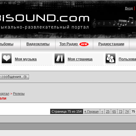
Вход
льбомы
Видеоклипы
Топ Радио
Радиостанции
Моя музыка
Моя страница
Пользов
портал
>
Релизы
ели
Страница 75 из 154
«
Первая
<
25
65
73
74
75