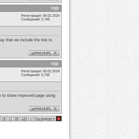
#
749
Регистрация: 09.02.2024
Сообщений: 5,746
day that we include the risk to
#
750
Регистрация: 09.02.2024
Сообщений: 5,746
le to share improved page using
76
77
85
125
>
Последняя
»