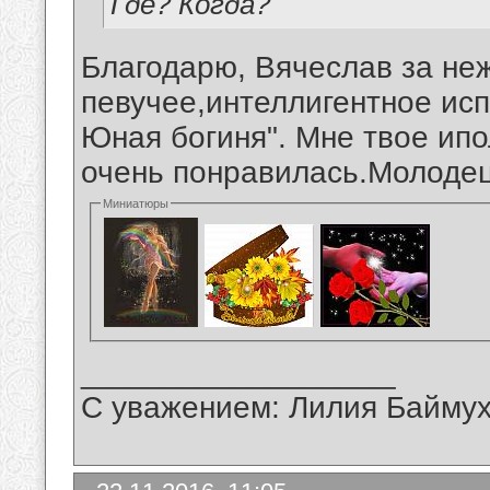
Где? Когда?`
Благодарю, Вячеслав за не
певучее,интеллигентное ис
Юная богиня". Мне твое ип
очень понравилась.Молоде
Миниатюры
__________________
С уважением: Лилия Байму