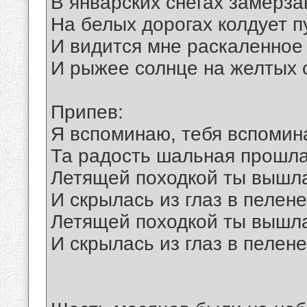
В январских снегах замерза
На белых дорогах колдует п
И видится мне раскаленное 
И рыжее солнце на желтых с
Припев:
Я вспоминаю, тебя вспомин
Та радость шальная прошла,
Летящей походкой ты вышла
И скрылась из глаз в пелене
Летящей походкой ты вышла
И скрылась из глаз в пелене