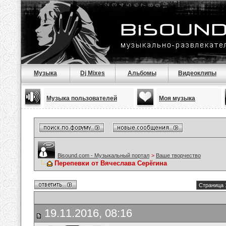
Музыка
Dj Mixes
Альбомы
Видеоклипы
Музыка пользователей
Моя музыка
Bisound.com - Музыкальный портал
>
Ваше творчество
Перепевки от Вячеслава Серёгина
Страница 
19.11.2016, 08:16