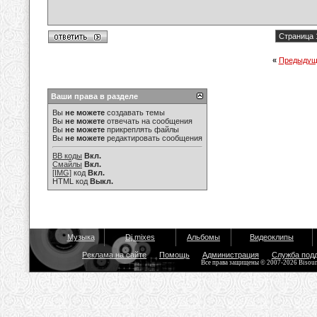
Страница 
«
Предыдущ
Ваши права в разделе
Вы
не можете
создавать темы
Вы
не можете
отвечать на сообщения
Вы
не можете
прикреплять файлы
Вы
не можете
редактировать сообщения
BB коды
Вкл.
Смайлы
Вкл.
[IMG]
код
Вкл.
HTML код
Выкл.
Музыка
Dj mixes
Альбомы
Видеоклипы
Реклама на сайте
Помощь
Администрация
Служба под
Все права защищены © 2007-2026 Bisou