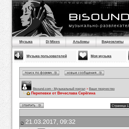
Музыка
Dj Mixes
Альбомы
Видеоклипы
Музыка пользователей
Моя музыка
Bisound.com - Музыкальный портал
>
Ваше творчество
Перепевки от Вячеслава Серёгина
Страница 1
21.03.2017, 09:32