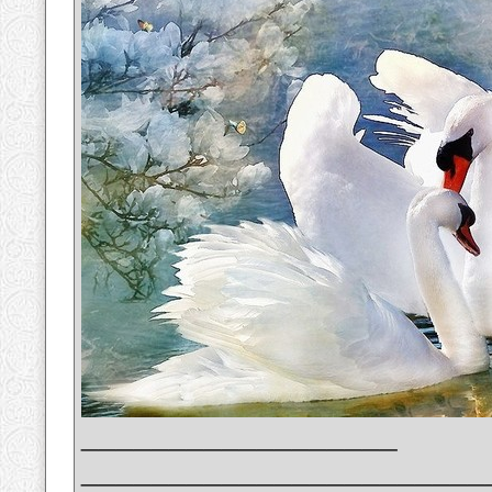
__________________
_______________________