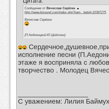
Цитата:
Сообщение от
Вячеслав Серёгин
http://www.bisound.com/index.php?nam...le&id=10397275
Вячеслав Серёгин
(П.Аедоницкий-Ю.Цейтлин)
Сердечное,душевное,при
исполнение песни (П.Аедон
этаже я восприняла с любо
творчество . Молодец Вячес
__________________
С уважением: Лилия Байму