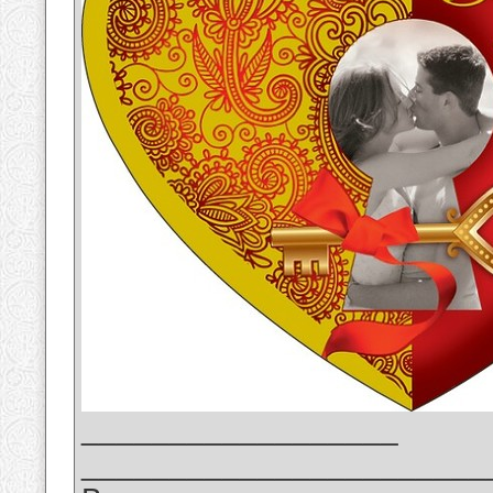
__________________
_______________________