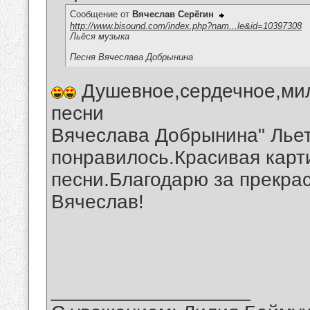
Сообщение от
Вячеслав Серёгин
http://www.bisound.com/index.php?nam...le&id=10397308
Льёся музыка
Песня Вячеслава Добрынина
Душевное,сердечное,мил
песни
Вячеслава Добрынина" Льет
понравилось.Красивая карт
песни.Благодарю за прекрас
Вячеслав!
__________________