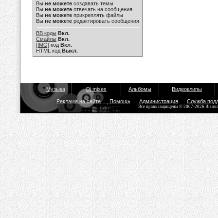
Вы
не можете
создавать темы
Вы
не можете
отвечать на сообщения
Вы
не можете
прикреплять файлы
Вы
не можете
редактировать сообщения
BB коды
Вкл.
Смайлы
Вкл.
[IMG]
код
Вкл.
HTML код
Выкл.
Музыка
Dj mixes
Альбомы
Видеоклипы
Реклама на сайте
Помощь
Администрация
Служба под
Все права защищены © 2007-2026 Bisou