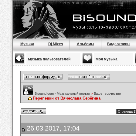
Музыка
Dj Mixes
Альбомы
Видеоклипы
Музыка пользователей
Моя музыка
Bisound.com - Музыкальный портал
>
Ваше творчество
Перепевки от Вячеслава Серёгина
Страница 1
26.03.2017, 17:04