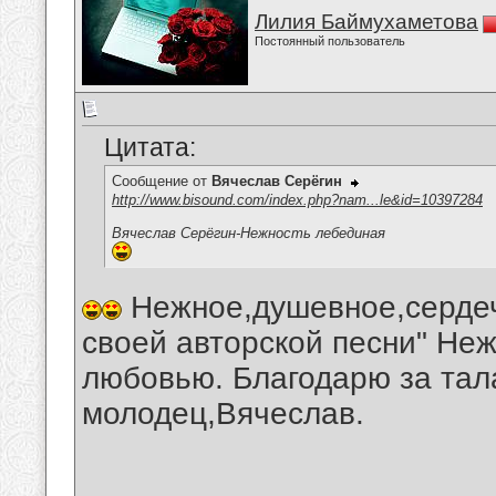
Лилия Баймухаметова
Постоянный пользователь
Цитата:
Сообщение от
Вячеслав Серёгин
http://www.bisound.com/index.php?nam...le&id=10397284
Вячеслав Серёгин-Нежность лебединая
Нежное,душевное,сердеч
своей авторской песни" Неж
любовью. Благодарю за тал
молодец,Вячеслав.