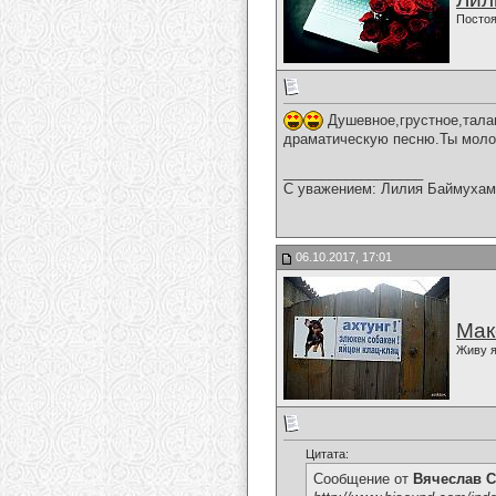
Постоя
Душевное,грустное,тала
драматическую песню.Ты моло
__________________
С уважением: Лилия Баймухам
06.10.2017, 17:01
Мак
Живу я
Цитата:
Сообщение от
Вячеслав С