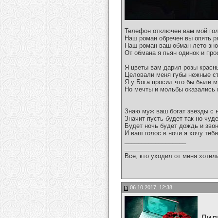
Телефон отключен вам мой гол
Наш роман обречен вы опять 
Наш роман ваш обман лето зно
От обмана я пьян одинок и пр
Я цветы вам дарил розы красн
Целовали меня губы нежные с
Я у Бога просил что бы были 
Но мечты и мольбы оказались
Знаю муж ваш богат звезды с 
Значит пусть будет так но чуд
Будет ночь будет дождь и зво
И ваш голос в ночи я хочу теб
__________________
___________________________
Все, кто уходил от меня хотел
06.10.2017, 12:38
Лил