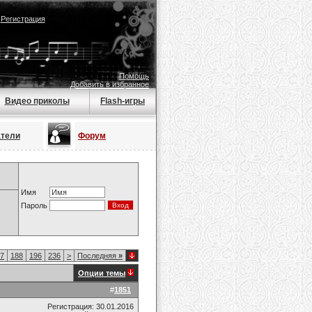
|
Регистрация
Помощь
Добавить в избранное
Видео приколы
Flash-игры
атели
Форум
Имя
Пароль
7
188
196
236
>
Последняя
»
Опции темы
#
1851
Регистрация: 30.01.2016