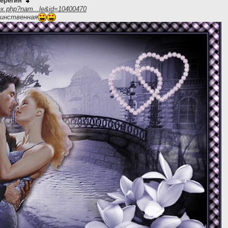
ерёгин
ex.php?nam...le&id=10400470
динственная