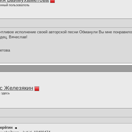
нный пользователь
нтливое исполнение своей авторской песни Обманули Вы мне понравило
дец, Вячеслав!
етова
с Железякин
 здесь
ерёгин