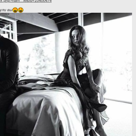
ex.php?nam...le&id=10400474
ули вы