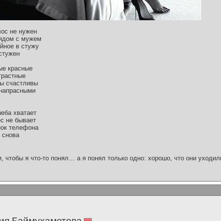
ос не нужен
рядом с мужем
йное в стужу
остужен
ые красные
трастные
мы счастливы
 напрасными
неба хватает
ес не бывает
нок телефона
я снова
и, чтобы я что-то понял… а я понял только одно: хорошо, что они уходил
ия Баймухаметова