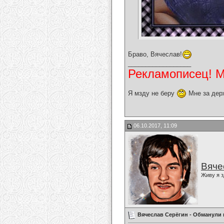
Браво, Вячеслав!
__________________
Рекламописец! Мо
Я мзду не беру
Мне за дер
06.10.2017, 11:09
Вяче
Живу я з
Вячеслав Серёгин - Обманули