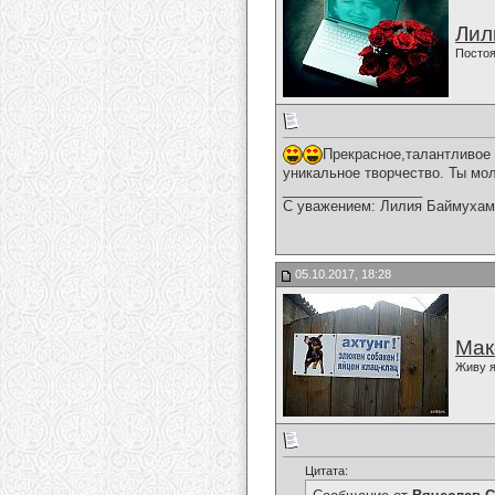
Лил
Постоя
Прекрасное,талантливое 
уникальное творчество. Ты мо
__________________
С уважением: Лилия Баймухам
05.10.2017, 18:28
Мак
Живу я
Цитата: