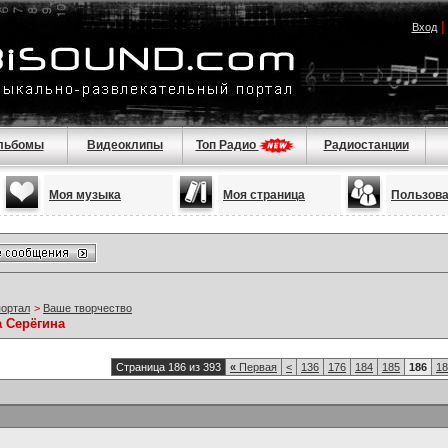
Вход
льбомы
Видеоклипы
Топ Радио
Радиостанции
Моя музыка
Моя страница
Пользов
портал
>
Ваше творчество
а Серёгина
Страница 186 из 393
«
Первая
<
136
176
184
185
186
18