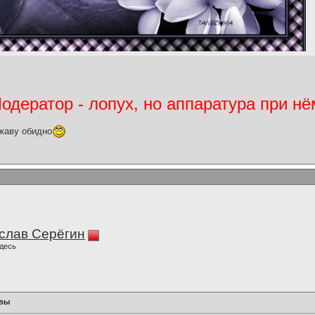
дератор - лопух, но аппаратура при нё
жаву обидно
слав Серёгин
десь
 вы