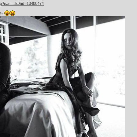
hp?nam...le&id=10400474
 вы