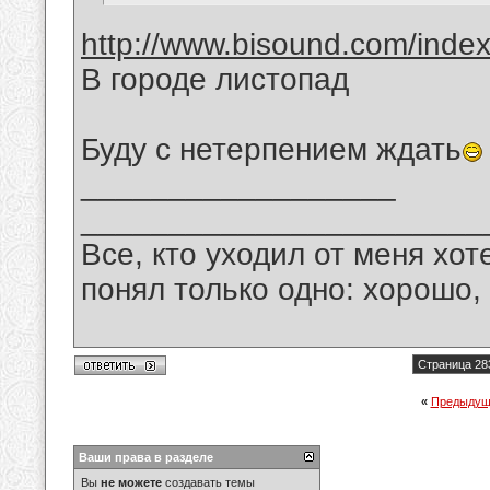
http://www.bisound.com/inde
В городе листопад
Буду с нетерпением ждать
__________________
_______________________
Все, кто уходил от меня хот
понял только одно: хорошо,
Страница 28
«
Предыдущ
Ваши права в разделе
Вы
не можете
создавать темы