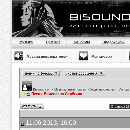
Музыка
Dj Mixes
Альбомы
Видеоклипы
Музыка пользователей
Моя музыка
Bisound.com - Музыкальный портал
>
Ваше творчество
>
Авторс
Песни Вячеслава Серёгина
Страница 28
11.06.2013, 16:00