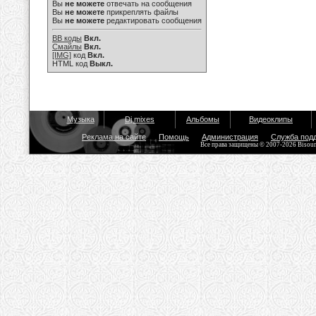
Вы
не можете
отвечать на сообщения
Вы
не можете
прикреплять файлы
Вы
не можете
редактировать сообщения
BB коды
Вкл.
Смайлы
Вкл.
[IMG]
код
Вкл.
HTML код
Выкл.
Музыка
Dj mixes
Альбомы
Видеоклипы
Реклама на сайте
Помощь
Администрация
Служба под
Все права защищены © 2007-2026 Bisou