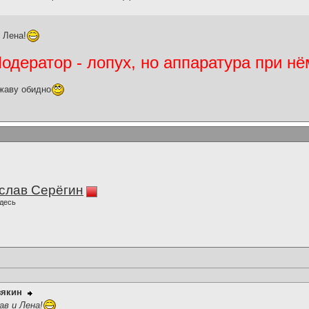
 Лена!
дератор - лопух, но аппаратура при нё
жаву обидно
слав Серёгин
десь
зякин
ав и Лена!