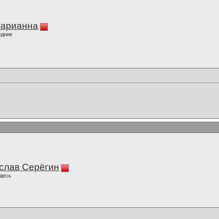
Марианна
едник
слав Серёгин
десь