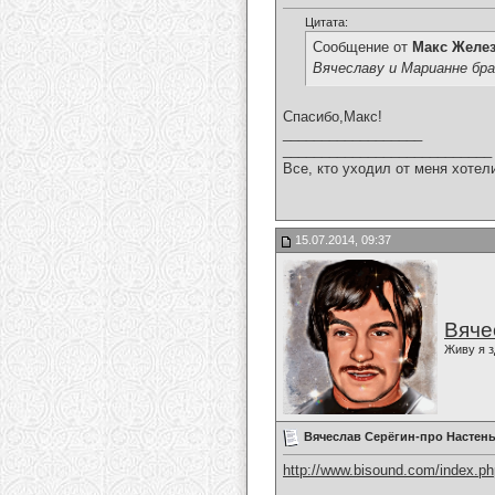
Цитата:
Сообщение от
Макс Желе
Вячеславу и Марианне бра
Спасибо,Макс!
__________________
___________________________
Все, кто уходил от меня хотел
15.07.2014, 09:37
Вяче
Живу я з
Вячеслав Серёгин-про Настен
http://www.bisound.com/index.p