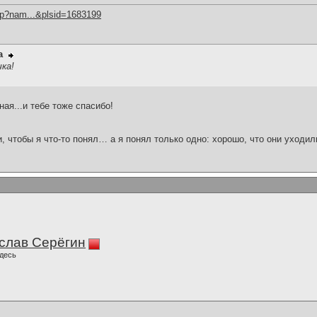
hp?nam...&plsid=1683199
а
чка!
ная...и тебе тоже спасибо!
и, чтобы я что-то понял… а я понял только одно: хорошо, что они уходил
слав Серёгин
десь