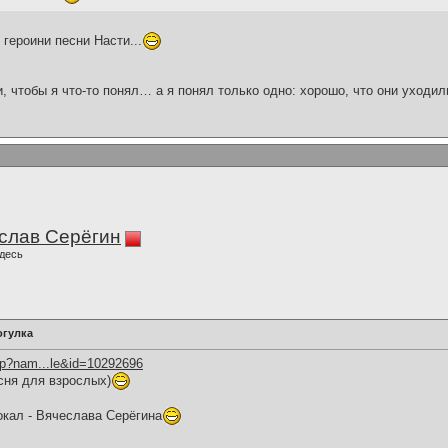
 героини песни Насти...
и, чтобы я что-то понял… а я понял только одно: хорошо, что они уходил
слав Серёгин
десь
огулка
hp?nam...le&id=10292696
сня для взрослых)
окал - Вячеслава Серёгина