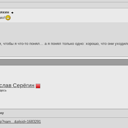
зякин
во!
и, чтобы я что-то понял… а я понял только одно: хорошо, что они уходил
слав Серёгин
десь
ьку
hp?nam...&plsid=1683291