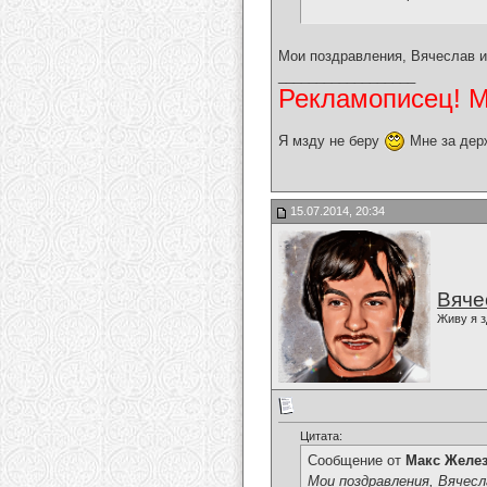
Мои поздравления, Вячеслав и
__________________
Рекламописец! Мо
Я мзду не беру
Мне за дер
15.07.2014, 20:34
Вяче
Живу я з
Цитата:
Сообщение от
Макс Желе
Мои поздравления, Вячесл