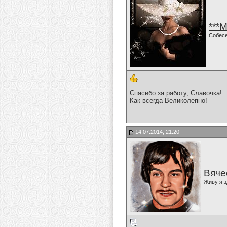
***
Собес
Спасибо за работу, Славочка!
Как всегда Великолепно!
14.07.2014, 21:20
Вяче
Живу я з