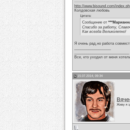
http://www.bisound.com/index.p
Колдовская любовь
Цитата:
Сообщение от
***Марианн
Спасибо за работу, Славо
Как всегда Великолепно!
Я очень рад,но работа совмест
__________________
___________________________
Все, кто уходил от меня хотел
15.07.2014, 09:34
Вяче
Живу я з