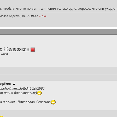
и, чтобы я что-то понял… а я понял только одно: хорошо, что они уходил
еслав Серёгин, 19.07.2014 в
12:38
.
с Железякин
 здесь
ерёгин
ex.php?nam...le&id=10292696
я песня для взрослых)
 и вокал - Вячеслава Серёгина