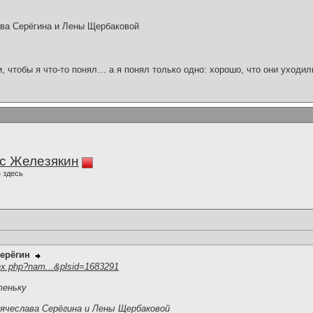
у
ава Серёгина и Лены Щербаковой
и, чтобы я что-то понял… а я понял только одно: хорошо, что они уходил
с Железякин
 здесь
ерёгин
ex.php?nam...&plsid=1683291
теньку
чеслава Серёгина и Лены Щербаковой