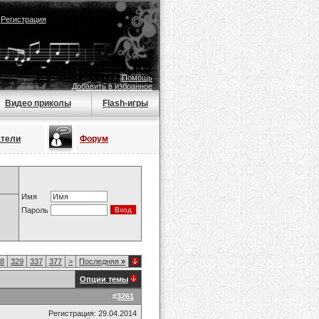
|
Регистрация
Помощь
Добавить в избранное
Видео приколы
Flash-игры
атели
Форум
Имя
Пароль
8
329
337
377
>
Последняя
»
Опции темы
#
3261
Регистрация: 29.04.2014