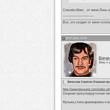
Спасибо,Макс...от меня,Лены и
__________________
___________________________
Все, кто уходил от меня хотел
19.07.2014, 12:34
Вяче
Живу я з
Вячеслав Серёгин-Озорная пр
http://www.bisound.com/index.p
Озорная прогулка(шуточная пе
Музыка,стихи,аранжировка и в