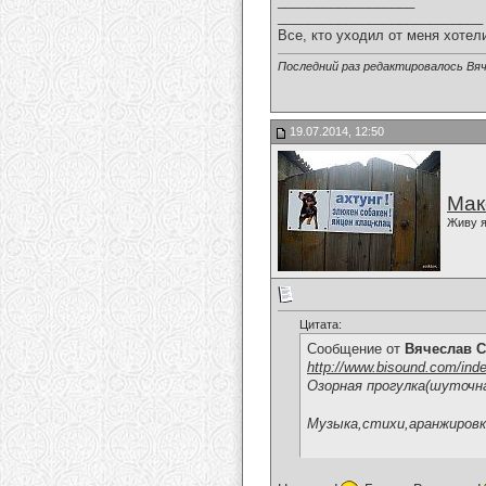
__________________
___________________________
Все, кто уходил от меня хотел
Последний раз редактировалось Вяч
19.07.2014, 12:50
Мак
Живу я
Цитата:
Сообщение от
Вячеслав С
http://www.bisound.com/ind
Озорная прогулка(шуточна
Музыка,стихи,аранжировка