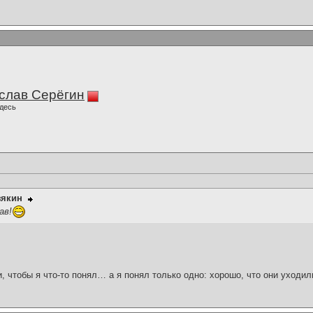
слав Серёгин
десь
зякин
ав!
и, чтобы я что-то понял… а я понял только одно: хорошо, что они уходил