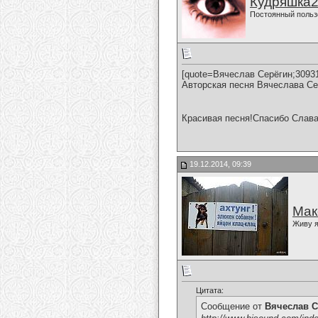
Кудряшка
Постоянный польз
[quote=Вячеслав Серёгин;3093
Авторская песня Вячеслава Се
Красивая песня!Спасибо Слава
19.12.2014, 09:39
Мак
Живу я
Цитата:
Сообщение от
Вячеслав С