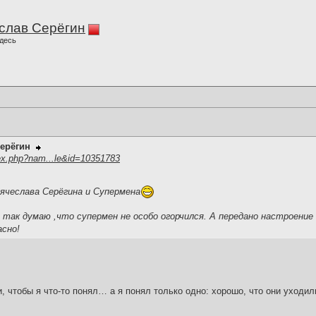
слав Серёгин
десь
ерёгин
ex.php?nam...le&id=10351783
чеслава Серёгина и Супермена
так думаю ,что супермен не особо огорчился. А передано настроение
асно!
и, чтобы я что-то понял… а я понял только одно: хорошо, что они уходил