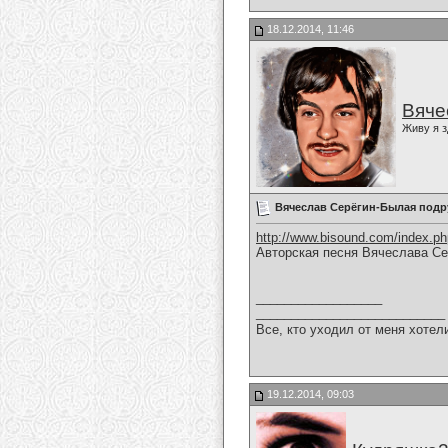
18.12.2014, 11:46
Вяче
Живу я з
Вячеслав Серёгин-Былая подр
http://www.bisound.com/index.p
Авторская песня Вячеслава Се
__________________
___________________________
Все, кто уходил от меня хотел
19.12.2014, 09:03