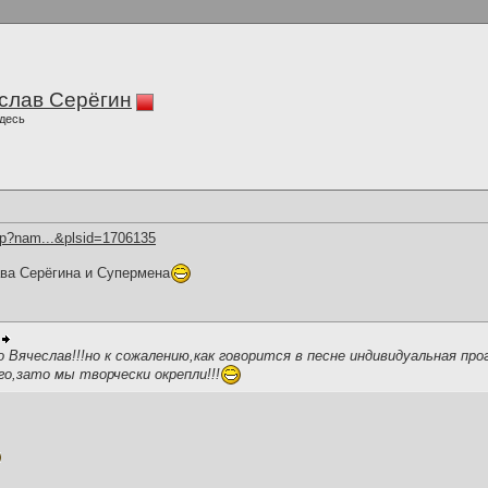
слав Серёгин
десь
hp?nam...&plsid=1706135
ва Серёгина и Супермена
о Вячеслав!!!но к сожалению,как говорится в песне индивидуальная про
го,зато мы творчески окрепли!!!