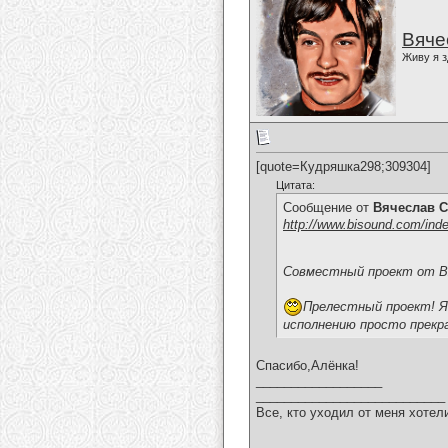
Вяче
Живу я з
[quote=Кудряшка298;309304]
Цитата:
Сообщение от
Вячеслав С
http://www.bisound.com/ind
Совместный проект от Вя
Прелестный проект! Я 
исполнению просто прекр
Спасибо,Алёнка!
__________________
___________________________
Все, кто уходил от меня хотел