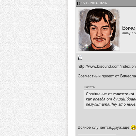
15.12.2014, 16:07
Вяче
Живу я з
http://www.bisound.com/index.p
Совместный проект от Вячесла
Цитата:
Сообщение от
maestrokot
как всегда от души!!!брав
результата!!!ну это ниче
Всякое случается,дружище!
__________________