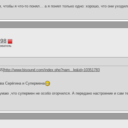
и, чтобы я что-то понял… а я понял только одно: хорошо, что они уходил
298
ователь
65]
http://www.bisound.com/index.php?nam...le&id=10351783
ва Серёгина и Супермена
умаю ,что супермен не особо огорчился. А передано настроение и сам 