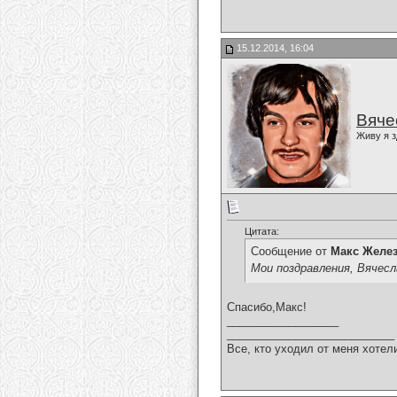
15.12.2014, 16:04
Вяче
Живу я з
Цитата:
Сообщение от
Макс Желе
Мои поздравления, Вячесл
Спасибо,Макс!
__________________
___________________________
Все, кто уходил от меня хотел