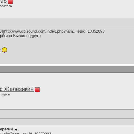
298
ователь
14]
http://www.bisound.com/index.php?nam...le&id=10352093
рёгина-Былая подруга
!
с Железякин
 здесь
ерёгин