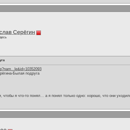
слав Серёгин
десь
уга
hp?nam...le&id=10352093
рёгина-Былая подруга
и, чтобы я что-то понял… а я понял только одно: хорошо, что они уходил