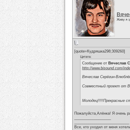
Вяче
Живу я з
[quote=Кудряшка298;309260]
Цитата:
Сообщение от
Вячеслав С
http://www.bisound.com/ind
Вячеслав Серёгин-Влюблё
Совместный проект от Вя
Молодец!!!!!Прекрасные ст
Пожалуйста,Алёнка! Я очень р
__________________
___________________________
Все, кто уходил от меня хотел