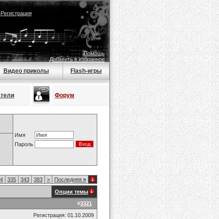
|
Регистрация
Помощь
Добавить в избранное
Видео приколы
Flash-игры
атели
Форум
Имя
Пароль
4
335
343
383
>
Последняя
»
Опции темы
#
3321
Регистрация: 01.10.2009