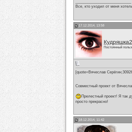
___________________________
Все, кто уходил от меня хотел
17.12.2014, 13:58
Кудряшка
Постоянный польз
[quote=Вячеслав Серёгин;3092
Совместный проект от Вячесла
Прелестный проект! Я так д
просто прекрасно!
18.12.2014, 11:42