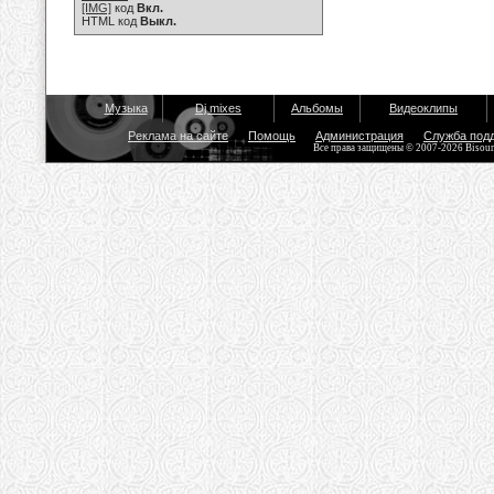
[IMG]
код
Вкл.
HTML код
Выкл.
Музыка
Dj mixes
Альбомы
Видеоклипы
Реклама на сайте
Помощь
Администрация
Служба под
Все права защищены © 2007-2026 Bisou