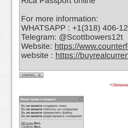
Rica Passport online
For more information:
WHATSAPP : +1(318) 406-1
Telegram: @Scottbowers12t
Website:
https://www.counterf
website :
https://buyrealcurre
«
Предыдущ
Ваши права в разделе
Вы
не можете
создавать темы
Вы
не можете
отвечать на сообщения
Вы
не можете
прикреплять файлы
Вы
не можете
редактировать сообщения
BB коды
Вкл.
Смайлы
Вкл.