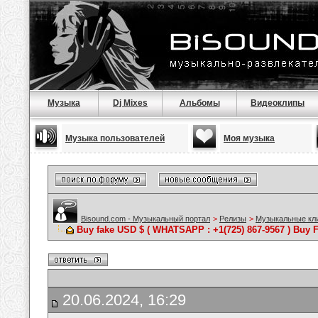
Музыка
Dj Mixes
Альбомы
Видеоклипы
Музыка пользователей
Моя музыка
Bisound.com - Музыкальный портал
>
Релизы
>
Музыкальные кл
Buy fake USD $ ( WHATSAPP : +1(725) 867-9567 ) Buy F
20.06.2024, 16:29