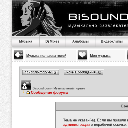
Музыка
Dj Mixes
Альбомы
Видеоклипы
Музыка пользователей
Моя музыка
Bisound.com - Музыкальный портал
Сообщение форума
Соо
Тема не указан(-а). Если вы пришли
администрации
о нерабочей ссылке.