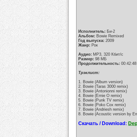
Исполнитель:
Би-2
Альбом:
Bowie Remixed
Год выпуска:
2009
Жанр:
Рок
Аудио:
MP3, 320 Кбит/с
Размер:
98 МБ
Продолжительность:
00:42:48
Tрэклист:
1. Bowie (Album version)
2. Bowie (Taras 3000 remix)
3. Bowie (Antonionni remix)
4. Bowie (Ernie O remix)
5. Bowie (Punk TV remix)
6. Bowie (Poko Cox remix)
7. Bowie (Andriesh remix)
8. Bowie (Acoustic version by Er
Скачать / Download:
Dep