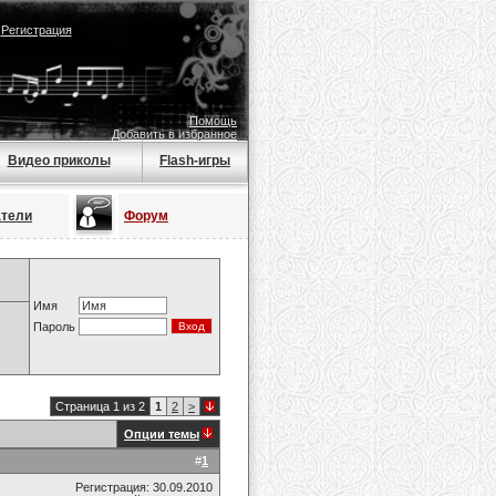
|
Регистрация
Помощь
Добавить в избранное
Видео приколы
Flash-игры
атели
Форум
Имя
Пароль
Страница 1 из 2
1
2
>
Опции темы
#
1
Регистрация: 30.09.2010