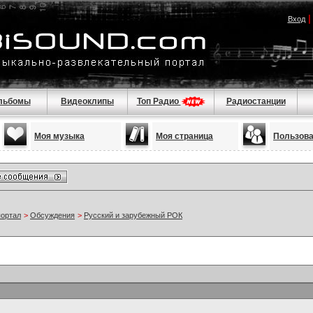
Вход
льбомы
Видеоклипы
Топ Радио
Радиостанции
Моя музыка
Моя страница
Пользов
портал
>
Обсуждения
>
Русский и зарубежный РОК