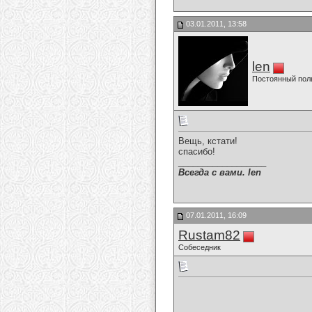
03.01.2011, 13:58
len
Постоянный пол
Вещь, кстати!
спасибо!
__________________
Всегда с вами. len
07.01.2011, 16:09
Rustam82
Собеседник