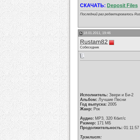
СКАЧАТЬ:
Deposit Files
Последний раз редактировалось Rus
18.01.2011, 19:46
Rustam82
Собеседник
Исполнитель:
Звери и Би-2
Альбом:
Лучшие Песни
Год выпуска:
2005
Жанр:
Рок
Аудио:
MP3, 320 Кбит/с
Размер:
171 МБ
Продолжительность:
01:11:57
Tрэклист: