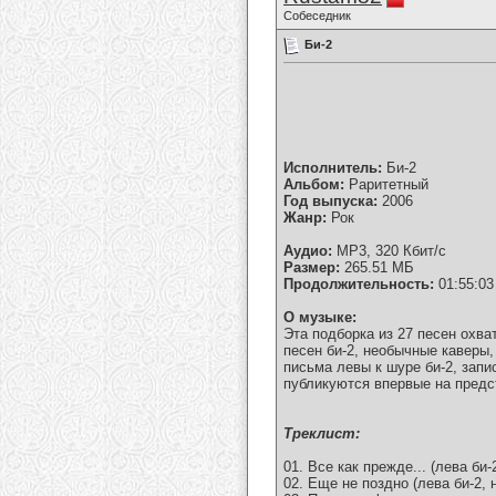
Собеседник
Би-2
Исполнитель:
Би-2
Альбом:
Раритетный
Год выпуска:
2006
Жанр:
Рок
Аудио:
MP3, 320 Кбит/с
Размер:
265.51 МБ
Продолжительность:
01:55:03
О музыке:
Эта подборка из 27 песен охва
песен би-2, необычные каверы,
письма левы к шуре би-2, запи
публикуются впервые на предс
Tреклист:
01. Все как прежде... (лева би-
02. Еще не поздно (лева би-2, 