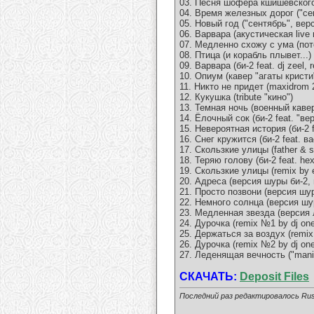
03. Песня шофера кшишевского 
04. Время железных дорог ("сент
05. Новый год ("сентябрь", вер
06. Варвара (акустическая live 
07. Медленно схожу с ума (пот
08. Птица (и корабль плывет...)
09. Варвара (би-2 feat. dj zeel, 
10. Опиум (кавер "агаты кристи
11. Никто не придет (maxidrom 2
12. Кукушка (tribute "кино")
13. Темная ночь (военный каве
14. Ёлочный сок (би-2 feat. "ве
15. Невероятная история (би-2 
16. Снег кружится (би-2 feat. в
17. Скользкие улицы (father & s
18. Теряю голову (би-2 feat. he
19. Скользкие улицы (remix by 
20. Адреса (версия шуры би-2, 
21. Просто позвони (версия шур
22. Немного солнца (версия шур
23. Медленная звезда (версия 
24. Дурочка (remix №1 by dj one
25. Держаться за воздух (remix 
26. Дурочка (remix №2 by dj one
27. Леденящая вечность ("manic
СКАЧАТЬ:
Deposit Files
Последний раз редактировалось Rus