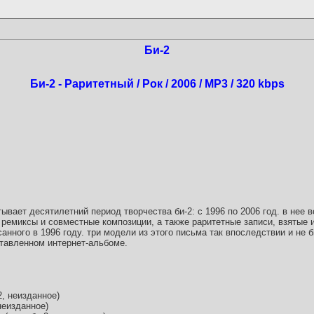
Би-2
Би-2 - Раритетный / Рок / 2006 / MP3 / 320 kbps
тывает десятилетний период творчества би-2: с 1996 по 2006 год. в нее
 ремиксы и совместные композиции, а также раритетные записи, взятые и
санного в 1996 году. три модели из этого письма так впоследствии и не 
тавленном интернет-альбоме.
2, неизданное)
неизданное)