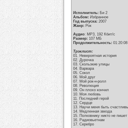
Исполнитель:
Би 2
Альбом:
Избранное
Год выпуска:
2007
Жанр:
Рок
Аудио
: MP3, 192 Кбит/с
Размер:
107 MБ
Продолжительность:
01:20:08
Tрэклист:
01. Невероятная история
02. Дурочка
03. Скользкие улицы
04. Варвара
05. Сокол
06. Мой друг
07. Мой рок-н-ролл
08. Революция
09. Он плохо кончил
10. Моя любовь
11. Последний герой
12. Сердце
13. Научи меня быть счастлив
14. Медленная звезда
15. Полковнику никто не пишет
16. Радиовьетнам
17. Серебро