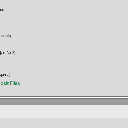
овь
новой)
ф и Би-2)
ерина)
osit Files