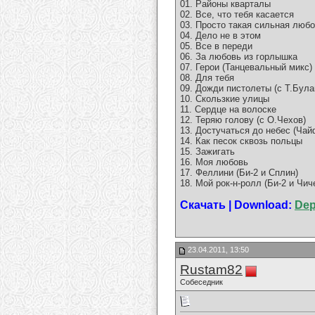
01. Районы кварталы
02. Все, что тебя касается
03. Просто такая сильная люб
04. Дело не в этом
05. Все в переди
06. За любовь из горлышка
07. Герои (Танцевальный микс)
08. Для тебя
09. Дожди пистолеты (с Т.Була
10. Скользкие улицы
11. Сердце на волоске
12. Теряю голову (с О.Чехов)
13. Достучаться до небес (Чай
14. Как песок сквозь польцы
15. Зажигать
16. Моя любовь
17. Феллини (Би-2 и Сплин)
18. Мой рок-н-ролл (Би-2 и Чич
Скачать | Download:
Dep
23.04.2011, 13:50
Rustam82
Собеседник