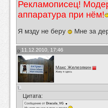
Рекламописец! Модер
аппаратура при нём!
Я мзду не беру
Мне за де
11.12.2010, 17:46
Макс Железякин
Живу я здесь
Цитата:
Сообщение от
Dracula_VG
Ну вот по них я так и понял