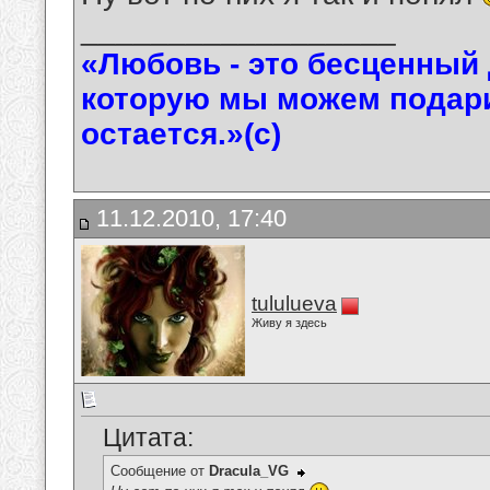
__________________
«Любовь - это бесценный 
которую мы можем подарит
остается.»(с)
11.12.2010, 17:40
tululueva
Живу я здесь
Цитата:
Сообщение от
Dracula_VG