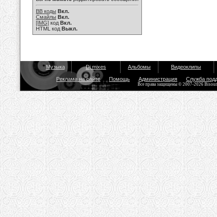
BB коды
Вкл.
Смайлы
Вкл.
[IMG]
код
Вкл.
HTML код
Выкл.
Музыка
Dj mixes
Альбомы
Видеоклипы
Реклама на сайте
Помощь
Администрация
Служба под
Все права защищены © 2007-2026 Bisou