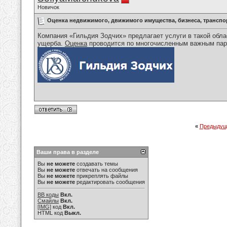
Новичок
Оценка недвижимого, движимого имущества, бизнеса, транспо
Компания «Гильдия Зодчих» предлагает услуги в такой обла
ущерба.
Оценка
проводится по многочисленным важным пар
«
Предыдущ
Ваши права в разделе
Вы
не можете
создавать темы
Вы
не можете
отвечать на сообщения
Вы
не можете
прикреплять файлы
Вы
не можете
редактировать сообщения
BB коды
Вкл.
Смайлы
Вкл.
[IMG]
код
Вкл.
HTML код
Выкл.