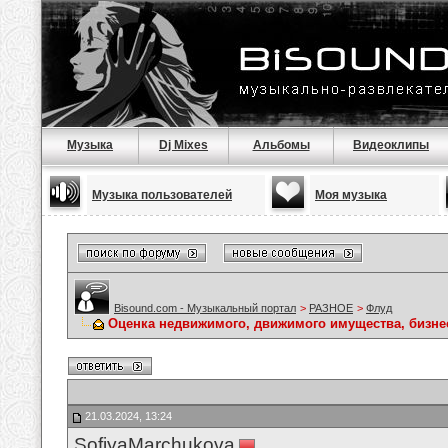
Музыка
Dj Mixes
Альбомы
Видеоклипы
Музыка пользователей
Моя музыка
Bisound.com - Музыкальный портал
>
РАЗНОЕ
>
Флуд
Оценка недвижимого, движимого имущества, бизнес
21.03.2024, 13:24
SofiyaMarchukova