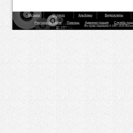
Музыка
Dj mixes
Альбомы
Видеоклипы
Реклама на сайте
Помощь
Администрация
Служба под
Все права защищены © 2007-2026 Bisou