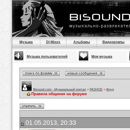
Музыка
Dj Mixes
Альбомы
Видеоклипы
Музыка пользователей
Моя музыка
Bisound.com - Музыкальный портал
>
РАЗНОЕ
>
Флуд
Правила общения на форуме
01.05.2013, 20:33