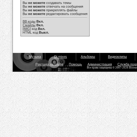
Вы
не можете
создавать темы
Вы
не можете
отвечать на сообщения
Вы
не можете
прикреплять файлы
Вы
не можете
редактировать сообщения
BB коды
Вкл.
Смайлы
Вкл.
[IMG]
код
Вкл.
HTML код
Выкл.
Музыка
Dj mixes
Альбомы
Видеоклипы
Реклама на сайте
Помощь
Администрация
Служба под
Все права защищены © 2007-2026 Bisou