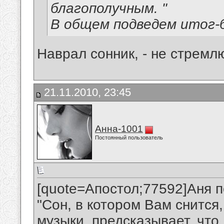
благополучным. "
В общем подведем итог-
Наврал сонник, - не стремлю
21.11.2010, 23:45
Анна-1001
Постоянный пользователь
[quote=Апостол;77592]Аня п
"Сон, в котором Вам снится
музыки, предсказывает, что