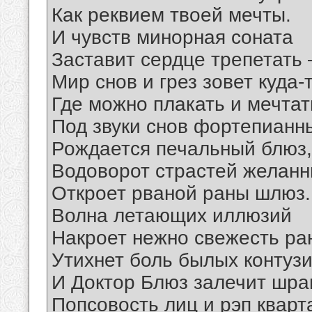
Как реквием твоей мечты.
И чувств минорная соната
Заставит сердце трепетать
Мир снов и грез зовет куда-т
Где можно плакать и мечтат
Под звуки снов фортепианн
Рождается печальный блюз,
Водоворот страстей желан
Откроет рваной раны шлюз.
Волна летающих иллюзий
Накроет нежно свежесть ра
Утихнет боль былых контузи
И Доктор Блюз залечит шра
Попсовость лиц и рэп кварт