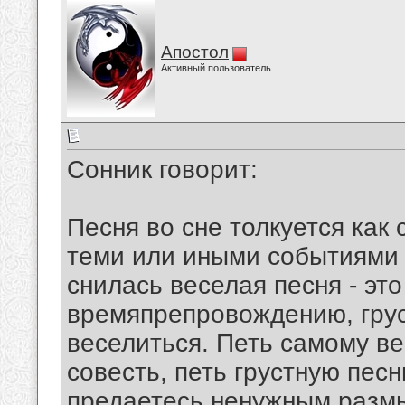
Апостол
Активный пользователь
Сонник говорит:
Песня во сне толкуется как
теми или иными событиями 
снилась веселая песня - это
времяпрепровождению, грус
веселиться. Петь самому в
совесть, петь грустную песн
предаетесь ненужным размы