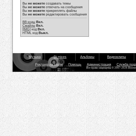
Вы
не можете
создавать темы
Вы
не можете
отвечать на сообщения
Вы
не можете
прикреплять файлы
Вы
не можете
редактировать сообщения
BB коды
Вкл.
Смайлы
Вкл.
[IMG]
код
Вкл.
HTML код
Выкл.
Музыка
Dj mixes
Альбомы
Видеоклипы
Реклама на сайте
Помощь
Администрация
Служба под
Все права защищены © 2007-2026 Bisou