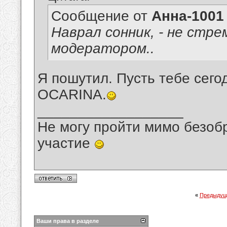
Сообщение от
Анна-1001
Наврал сонник, - не стре
модератором..
Я пошутил. Пусть тебе сег
OCARINA.
__________________
Не могу пройти мимо безобр
участие
«
Предыдущ
Ваши права в разделе