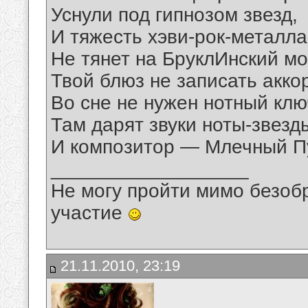
Уснули под гипнозом звезд,
И тяжесть хэви-рок-металла
Не тянет на БруклИнский мо
Твой блюз не записать акко
Во сне не нужен нотный клю
Там дарят звуки ноты-звезд
И композитор — Млечный 
__________________
Не могу пройти мимо безобр
участие
21.11.2010, 23:19