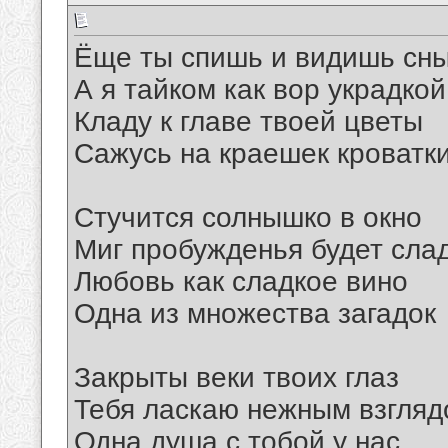
Ёще ты спишь и видишь сн
А я тайком как вор украдкой
Кладу к главе твоей цветы
Сажусь на краешек кроватк
Стучится солнышко в окно
Миг пробужденья будет сла
Любовь как сладкое вино
Одна из множества загадок
Закрыты веки твоих глаз
Тебя ласкаю нежным взгля
Одна душа с тобой у нас