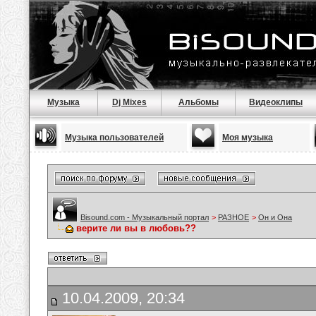
Музыка
Dj Mixes
Альбомы
Видеоклипы
Музыка пользователей
Моя музыка
Bisound.com - Музыкальный портал
>
РАЗНОЕ
>
Он и Она
верите ли вы в любовь??
10.04.2009, 20:34