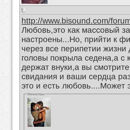
http://www.bisound.com/for
Любовь,это как массовый за
настроены...Но, прийти к ф
через все перипетии жизни 
головы покрыла седена,а с 
держат внуки,а вы смотрите 
свидания и ваши сердца раз
это и есть любовь....Может э
Миниатюры