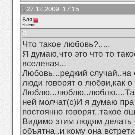
27.12.2009, 17:15
Бля
Новичок
Что такое любовь?.....
Я думаю,что это что то так
вселеная...
Любовь...редкий случай..на 
люди говорят о любви,как о 
Люблю...люблю..люблю....Так
ней молчат(с)И я думаю прав
постоянно говорят..такое ощ
Видимо этим людям делать 
объятна..и кому она встрет