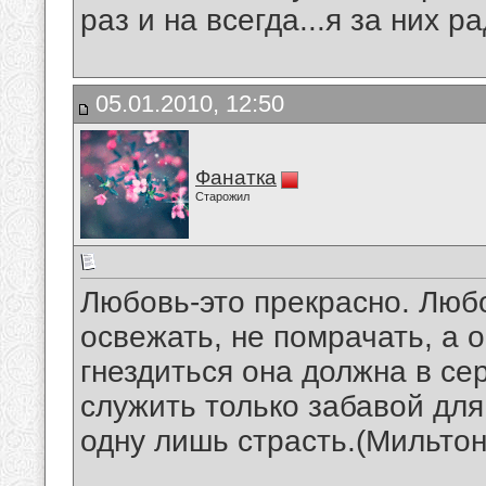
раз и на всегда...я за них р
05.01.2010, 12:50
Фанатка
Старожил
Любовь-это прекрасно. Любо
освежать, не помрачать, а о
гнездиться она должна в сер
служить только забавой дл
одну лишь страсть.(Мильто