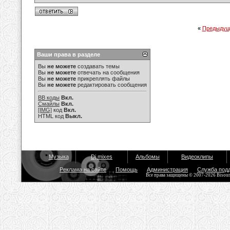
«
Предыдущ
Ваши права в разделе
Вы
не можете
создавать темы
Вы
не можете
отвечать на сообщения
Вы
не можете
прикреплять файлы
Вы
не можете
редактировать сообщения
BB коды
Вкл.
Смайлы
Вкл.
[IMG]
код
Вкл.
HTML код
Выкл.
Музыка
Dj mixes
Альбомы
Видеоклипы
Реклама на сайте
Помощь
Администрация
Служба под
Все права защищены © 2007-2026 Bisou