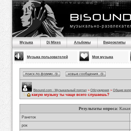
Музыка
Dj Mixes
Альбомы
Видеоклипы
Музыка пользователей
Моя музыка
Bisound.com - Музыкальный портал
>
Обсуждения
>
Общие воп
какую музыку ты чаще всего слушаешь?
Результаты опроса
: Кака
Ранеток
рок