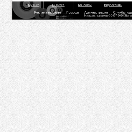
Музыка
Dj mixes
Альбомы
Видеоклипы
Реклама на сайте
Помощь
Администрация
Служба под
Все права защищены © 2007-2026 Bisou