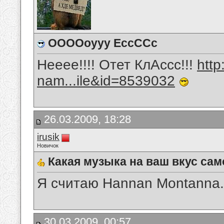
ООООоууу ЕссССс
Нееее!!!! Отет КлАссс!!!
htt
nam...ile&id=8539032
26.03.2009, 18:28
irusik
Новичок
Какая музыка на ваш вкус сам
Я считаю Hannan Montanna.
30.03.2009, 00:57