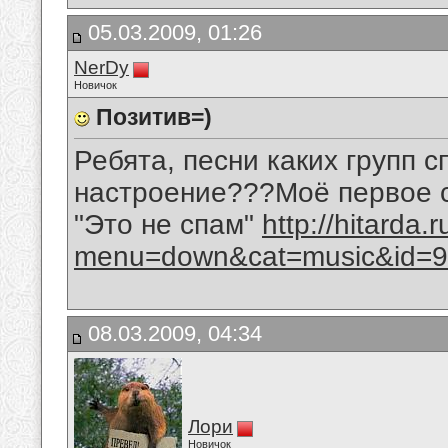
05.03.2009, 01:26
NerDy
Новичок
Позитив=)
Ребята, песни каких групп 
настроение???Моё первое сл
"Это не спам"
http://hitarda.
menu=down&cat=music&id=9
08.03.2009, 04:34
Лори
Новичок