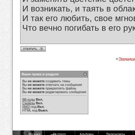
И возникать, и таять в обла
И так его любить, свое мгно
Что вечно погибать в его рук
«
Предыдущ
Ваши права в разделе
Вы
не можете
создавать темы
Вы
не можете
отвечать на сообщения
Вы
не можете
прикреплять файлы
Вы
не можете
редактировать сообщения
BB коды
Вкл.
Смайлы
Вкл.
[IMG]
код
Вкл.
HTML код
Выкл.
Музыка
Dj mixes
Альбомы
Видеоклипы