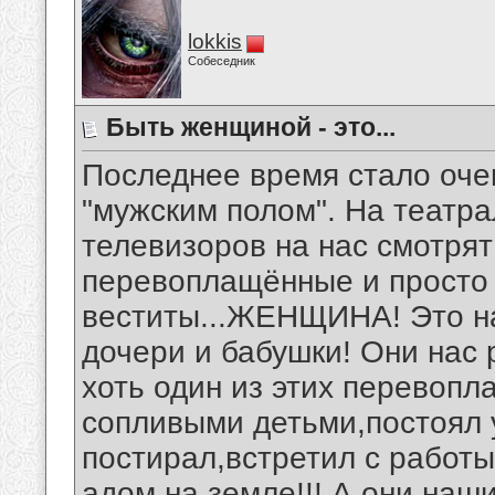
lokkis
Собеседник
Быть женщиной - это...
Последнее время стало оч
"мужским полом". На театра
телевизоров на нас смотря
перевоплащённые и просто (
веститы...ЖЕНЩИНА! Это н
дочери и бабушки! Они нас 
хоть один из этих перевопл
сопливыми детьми,постоял у
постирал,встретил с работы
адом на земле!!! А они н