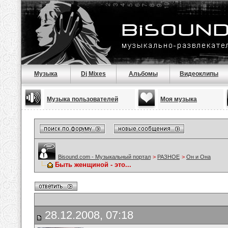
Музыка
Dj Mixes
Альбомы
Видеоклипы
Музыка пользователей
Моя музыка
Bisound.com - Музыкальный портал
>
РАЗНОЕ
>
Он и Она
Быть женщиной - это...
28.12.2008, 07:18