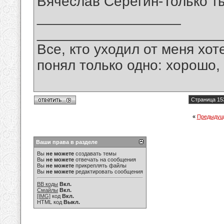
Вячеслав Серёгин-Только т
__________________
_______________________
Все, кто уходил от меня хот
понял только одно: хорошо,
Страница 15
«
Предыдущ
Ваши права в разделе
Вы
не можете
создавать темы
Вы
не можете
отвечать на сообщения
Вы
не можете
прикреплять файлы
Вы
не можете
редактировать сообщения
BB коды
Вкл.
Смайлы
Вкл.
[IMG]
код
Вкл.
HTML код
Выкл.