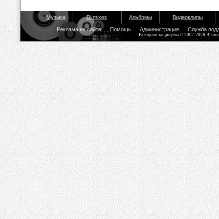
Музыка
Dj mixes
Альбомы
Видеоклипы
Реклама на сайте
Помощь
Администрация
Служба под
Все права защищены © 2007-2026 Bisou