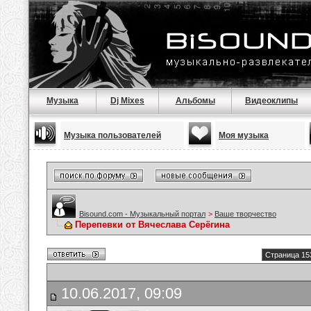
Музыка
Dj Mixes
Альбомы
Видеоклипы
Музыка пользователей
Моя музыка
Bisound.com - Музыкальный портал
>
Ваше творчество
Перепевки от Вячеслава Серёгина
Страница 15
10.06.2017, 09:09