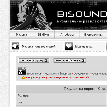
Музыка
Dj Mixes
Альбомы
Видеоклипы
Музыка пользователей
Моя музыка
Bisound.com - Музыкальный портал
>
Обсуждения
>
Общие воп
какую музыку ты чаще всего слушаешь?
Результаты опроса
: Кака
Ранеток
рок