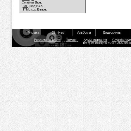
Смайлы
Вкл.
[IMG]
код
Вкл.
HTML код
Выкл.
Музыка
Dj mixes
Альбомы
Видеоклипы
Реклама на сайте
Помощь
Администрация
Служба под
Все права защищены © 2007-2026 Bisou