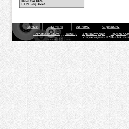
[IMG]
код
Вкл.
HTML код
Выкл.
Музыка
Dj mixes
Альбомы
Видеоклипы
Реклама на сайте
Помощь
Администрация
Служба под
Все права защищены © 2007-2026 Bisou