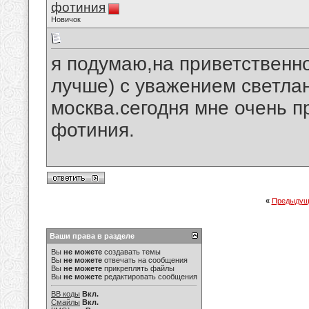
фотиния
Новичок
я подумаю,на приветственно
лучше) с уважением светла
москва.сегодня мне очень п
фотиния.
«
Предыдущ
Ваши права в разделе
Вы
не можете
создавать темы
Вы
не можете
отвечать на сообщения
Вы
не можете
прикреплять файлы
Вы
не можете
редактировать сообщения
BB коды
Вкл.
Смайлы
Вкл.