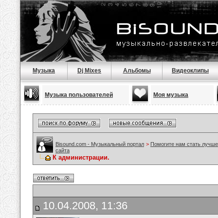
Музыка
Dj Mixes
Альбомы
Видеоклипы
Музыка пользователей
Моя музыка
Bisound.com - Музыкальный портал
>
Помогите нам стать лучше
сайта
К администрации.
10.04.2008, 11:36