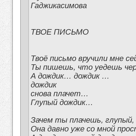
Гаджикасимова
ТВОЕ ПИСЬМО
Твоё письмо вручили мне се
Ты пишешь, что уедешь чер
А дождик… дождик …
дождик
снова плачет…
Глупый дождик…
Зачем ты плачешь, глупый,
Она давно уже со мной про