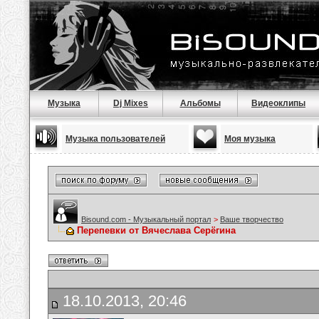
Музыка
Dj Mixes
Альбомы
Видеоклипы
Музыка пользователей
Моя музыка
Bisound.com - Музыкальный портал
>
Ваше творчество
Перепевки от Вячеслава Серёгина
18.10.2013, 20:46