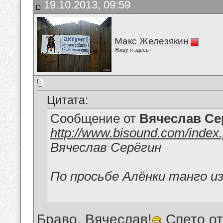
19.10.2013, 09:59
Макс Железякин
Живу я здесь
Цитата:
Сообщение от
Вячеслав Се
http://www.bisound.com/index
Вячеслав Серёгин
По просьбе Алёнки танго и
Браво, Вячеслав!
Спето от