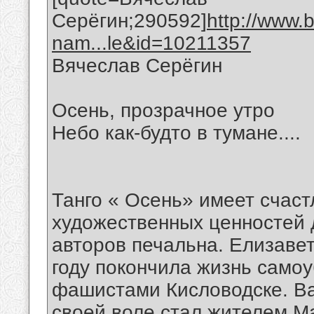
Серёгин;290592]
http://www.
nam...le&id=10211357
Вячеслав Серёгин
Осень, пpозpачное утpо
Небо как-будто в тумане....
Танго « Осень» имеет счаст
художественных ценностей д
авторов печальна. Елизаве
году покончила жизнь само
фашистами Кисловодске. Ва
своей воле стал жителем М