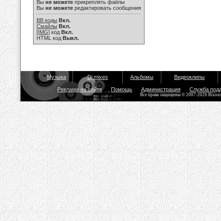
Вы
не можете
прикреплять файлы
Вы
не можете
редактировать сообщения
BB коды
Вкл.
Смайлы
Вкл.
[IMG]
код
Вкл.
HTML код
Выкл.
Музыка
Dj mixes
Альбомы
Видеоклипы
Реклама на сайте
Помощь
Администрация
Служба под
Все права защищены © 2007-2026 Bisou