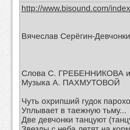
http://www.bisound.com/inde
Вячеслав Серёгин-Девчонки
Слова С. ГРЕБЕННИКОВА 
Музыка А. ПАХМУТОВОЙ
Чуть охрипший гудок парох
Уплывает в таежную тьму...
Две девчонки танцуют (танц
Звезды с неба летят на корм