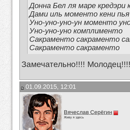
Донна Бел ля маре кредэри
Дами иль моменто кени пья
Уно-уно-уно-ун моменто ун
Уно-уно-уно комплименто
Сакраменто сакраменто с
Сакраменто сакраменто
Замечательно!!!! Молодец!!!!
01.09.2015, 12:01
Вячеслав Серёгин
Живу я здесь