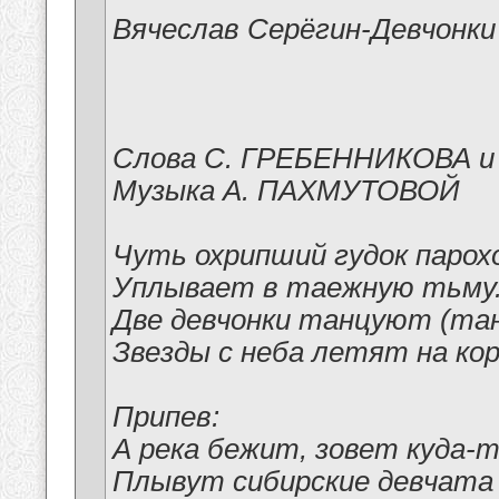
Вячеслав Серёгин-Девчонк
Слова С. ГРЕБЕННИКОВА 
Музыка А. ПАХМУТОВОЙ
Чуть охрипший гудок парох
Уплывает в таежную тьму.
Две девчонки танцуют (тан
Звезды с неба летят на кор
Припев:
А река бежит, зовет куда-то
Плывут сибирские девчата