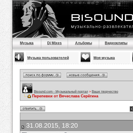
Музыка
Dj Mixes
Альбомы
Видеоклипы
Музыка пользователей
Моя музыка
Bisound.com - Музыкальный портал
>
Ваше творчество
Перепевки от Вячеслава Серёгина
С
31.08.2015, 18:20