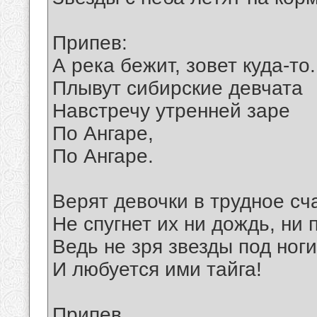
Припев:
А река бежит, зовет куда-то.
Плывут сибирские девчата
Навстречу утренней заре
По Ангаре,
По Ангаре.
Верят девочки в трудное сч
Не спугнет их ни дождь, ни п
Ведь не зря звезды под ноги
И любуется ими тайга!
Припев.