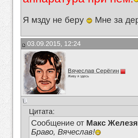
Я мзду не беру
Мне за де
03.09.2015, 12:24
Вячеслав Серёгин
Живу я здесь
Цитата:
Сообщение от
Макс Железя
Браво, Вячеслав!