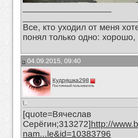
__________________
_______________________
Все, кто уходил от меня хот
понял только одно: хорошо,
04.09.2015, 09:40
Кудряшка298
Постоянный пользователь
[quote=Вячеслав
Серёгин;313272]
http://www.
nam...le&id=10383796