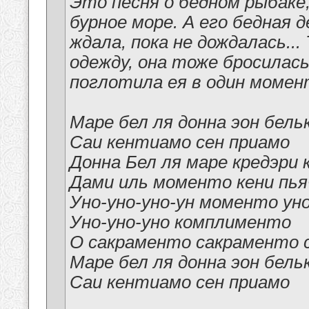
Это песня о бедном рыбаке,
бурное море. А его бедная 
ждала, пока не дождалась...
одежду, она тоже бросилась
поглотила ея в один момент
Маре бел ля донна эон бель
Саи кентиамо сен приамо
Донна Бел ля маре кредэри
Дами иль моменто кени пья
Уно-уно-уно-ун моменто ун
Уно-уно-уно комплименто
О сакраменто сакраменто 
Маре бел ля донна эон бель
Саи кентиамо сен приамо