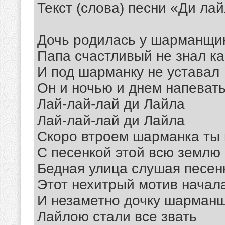
Текст (слова) песни «Ди ла
Дочь родилась у шарманщик
Папа счастливый не знал ка
И под шарманку не уставал
Он и ночью и днем напеват
Лай-лай-лай ди Лайла
Лай-лай-лай ди Лайла
Скоро втроем шарманка ты 
С песенкой этой всю землю
Бедная улица слушая песен
Этот нехитрый мотив начал
И незаметно дочку шарман
Лайлою стали все звать