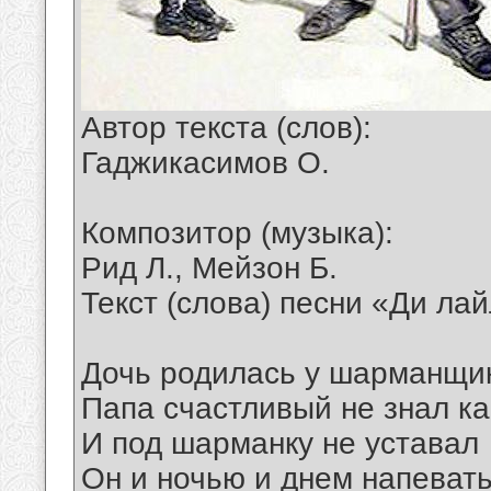
Автор текста (слов):
Гаджикасимов О.
Композитор (музыка):
Рид Л., Мейзон Б.
Текст (слова) песни «Ди ла
Дочь родилась у шарманщик
Папа счастливый не знал ка
И под шарманку не уставал
Он и ночью и днем напеват