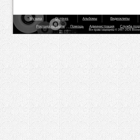
Музыка
Dj mixes
Альбомы
Видеоклипы
Реклама на сайте
Помощь
Администрация
Служба под
Все права защищены © 2007-2026 Bisou