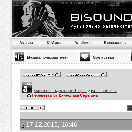
Музыка
Dj Mixes
Альбомы
Видеоклипы
Музыка пользователей
Моя музыка
Bisound.com - Музыкальный портал
>
Ваше творчество
Перепевки от Вячеслава Серёгина
Ст
17.12.2015, 16:46