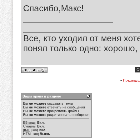
Спасибо,Макс!
__________________
_______________________
Все, кто уходил от меня хот
понял только одно: хорошо,
Ст
«
Предыдущ
Ваши права в разделе
Вы
не можете
создавать темы
Вы
не можете
отвечать на сообщения
Вы
не можете
прикреплять файлы
Вы
не можете
редактировать сообщения
BB коды
Вкл.
Смайлы
Вкл.
[IMG]
код
Вкл.
HTML код
Выкл.