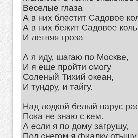
Веселые глаза
А в них блестит Садовое ко
А в них бежит Садовое кол
И летняя гроза
А я иду, шагаю по Москве,
И я еще пройти смогу
Соленый Тихий океан,
И тундру, и тайгу.
Над лодкой белый парус ра
Пока не знаю с кем.
А если я по дому загрущу,
Под снегом я фиалку отыщу