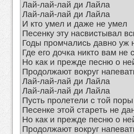
Лай-лай-лай ди Лайла
Лай-лай-лай ди Лайла
И кто умел и даже не умел
Песенку эту насвистывал вс
Годы промчались давно уж н
Где его дочка никто вам не 
Но как и прежде песню о не
Продолжают вокруг напеват
Лай-лай-лай ди Лайла
Лай-лай-лай ди Лайла
Пусть пролетели с той поры
Песенке этой стареть не да
Но как и прежде песню о не
Продолжают вокруг напеват