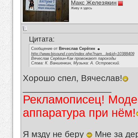
Макс Железякин
Живу я здесь
Цитата:
Сообщение от
Вячеслав Серёгин
http://www.bisound.com/index.php?nam...le&id=10388409
Вячеслав Серёгин-Как провожают пароходы
Слова: К. Ваншенкин, Музыка: А. Островский.
Хорошо спел, Вячеслав!
__________________
Рекламописец! Модер
аппаратура при нём!
Я мзду не беру
Мне за де