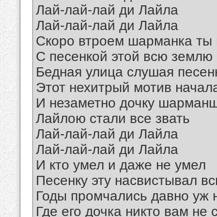
Лай-лай-лай ди Лайла
Лай-лай-лай ди Лайла
Скоро втроем шарманка ты 
С песенкой этой всю землю
Бедная улица слушая песен
Этот нехитрый мотив начал
И незаметно дочку шарман
Лайлою стали все звать
Лай-лай-лай ди Лайла
Лай-лай-лай ди Лайла
И кто умел и даже не умел
Песенку эту насвистывал вс
Годы промчались давно уж н
Где его дочка никто вам не 