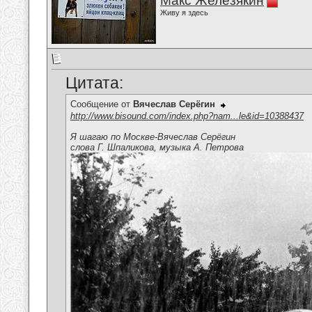
Макс Железякин
Живу я здесь
Цитата:
Сообщение от
Вячеслав Серёгин
http://www.bisound.com/index.php?nam...le&id=10388437
Я шагаю по Москве-Вячеслав Серёгин
слова Г. Шпаликова, музыка А. Петрова