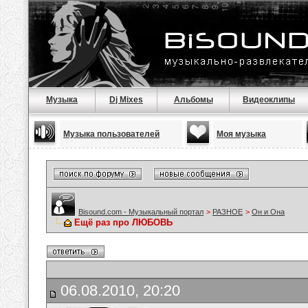
Музыка
Dj Mixes
Альбомы
Видеоклипы
Музыка пользователей
Моя музыка
Bisound.com - Музыкальный портал
>
РАЗНОЕ
>
Он и Она
Ещё раз про ЛЮБОВЬ
06.08.2010, 20:20