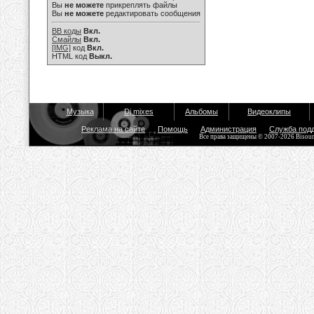
Вы
не можете
прикреплять файлы
Вы
не можете
редактировать сообщения
BB коды
Вкл.
Смайлы
Вкл.
[IMG]
код
Вкл.
HTML код
Выкл.
Музыка
Dj mixes
Альбомы
Видеоклипы
Реклама на сайте
Помощь
Администрация
Служба под
Все права защищены © 2007-2026 Bisou