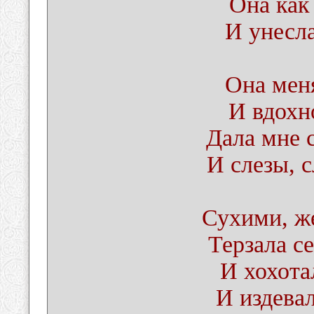
Она как
И унесла
Она мен
И вдохн
Дала мне 
И слезы, с
Сухими, ж
Терзала с
И хохота
И издевал