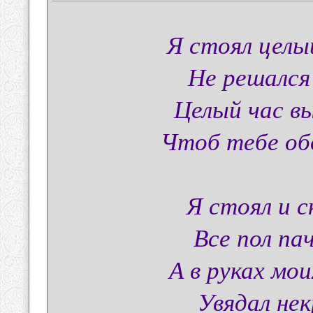
Я стоял целы
Не решался
Целый час в
Чтоб тебе обо
Я стоял и с
Все пол па
А в руках мо
Увядал нек