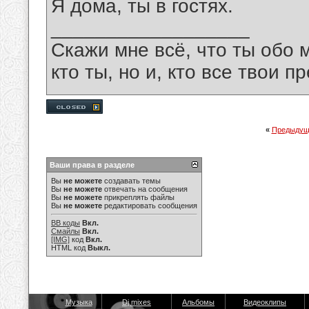
Я дома, ты в гостях.
__________________
Скажи мне всё, что ты обо 
кто ты, но и, кто все твои пр
«
Предыдущ
Ваши права в разделе
Вы
не можете
создавать темы
Вы
не можете
отвечать на сообщения
Вы
не можете
прикреплять файлы
Вы
не можете
редактировать сообщения
BB коды
Вкл.
Смайлы
Вкл.
[IMG]
код
Вкл.
HTML код
Выкл.
Музыка
Dj mixes
Альбомы
Видеоклипы