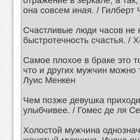
отражение в зеркале, а так,
она совсем иная. / Гилберт
Счастливые люди часов не 
быстротечность счастья. / 
Самое плохое в браке это т
что и других мужчин можно т
Луис Менкен
Чем позже девушка приходи
улыбчивее. / Гомес де ля С
Холостой мужчина однознач