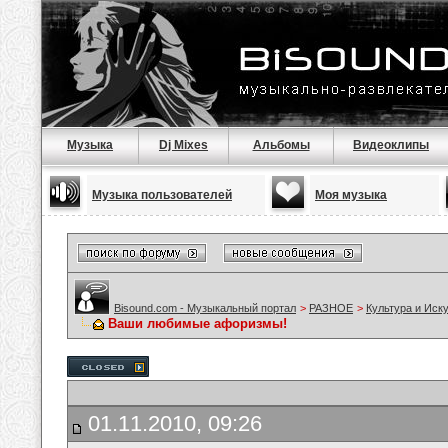
Музыка
Dj Mixes
Альбомы
Видеоклипы
Музыка пользователей
Моя музыка
Bisound.com - Музыкальный портал
>
РАЗНОЕ
>
Культура и Иск
Ваши любимые афоризмы!
01.11.2010, 09:26