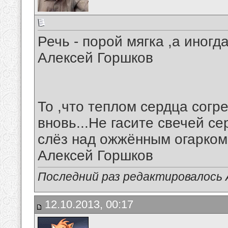
Речь - порой мягка ,а иногд
Алексей Горшков
То ,что теплом сердца согр
вновь...Не гасите свечей с
слёз над ожжённым огарком
Алексей Горшков
Последний раз редактировалось А
12.10.2013, 00:17