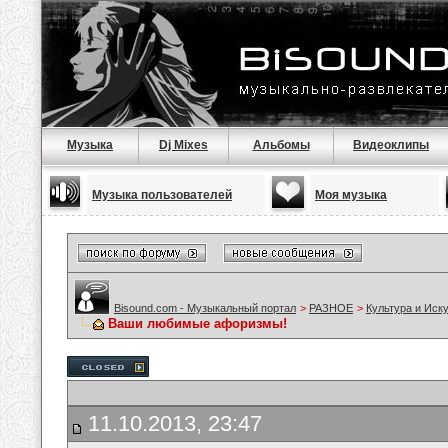
Музыка
Dj Mixes
Альбомы
Видеоклипы
Музыка пользователей
Моя музыка
Bisound.com - Музыкальный портал
>
РАЗНОЕ
>
Культура и Иск
Ваши любимые афоризмы!
11.10.2013, 23:47