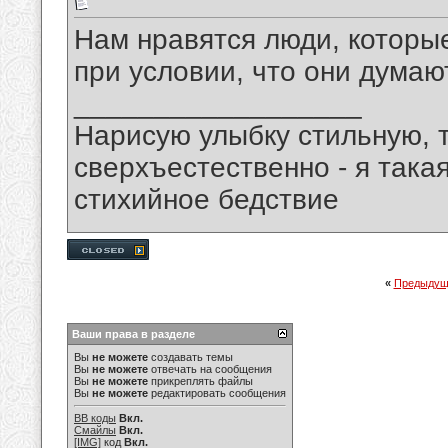
Нам нравятся люди, которые
при условии, что они думают
__________________
Нарисую улыбку стильную, т
сверхъестественно - я така
стихийное бедствие
«
Предыдущ
Ваши права в разделе
Вы
не можете
создавать темы
Вы
не можете
отвечать на сообщения
Вы
не можете
прикреплять файлы
Вы
не можете
редактировать сообщения
BB коды
Вкл.
Смайлы
Вкл.
[IMG]
код
Вкл.