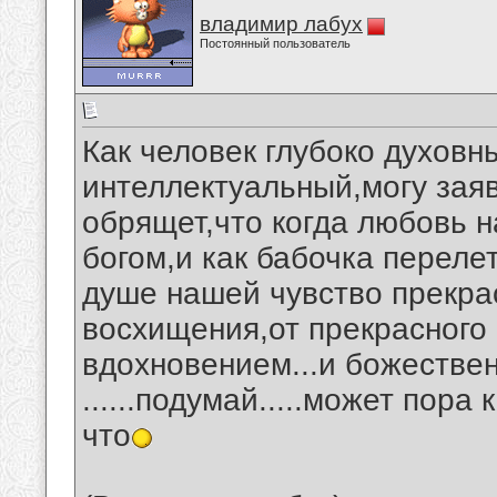
владимир лабух
Постоянный пользователь
Как человек глубоко духовн
интеллектуальный,могу заяв
обрящет,что когда любовь 
богом,и как бабочка переле
душе нашей чувство прекра
восхищения,от прекрасного 
вдохновением...и божестве
......подумай.....может пор
что