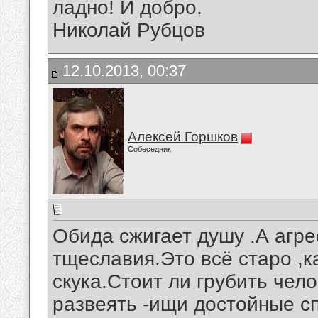
ладно! И добро.
Николай Рубцов
12.10.2013, 00:37
Алексей Горшков
Собеседник
Обида сжигает душу .А агре
тщеславия.Это всё старо ,ка
скука.Стоит ли грубить чел
развеять -ищи достойные с