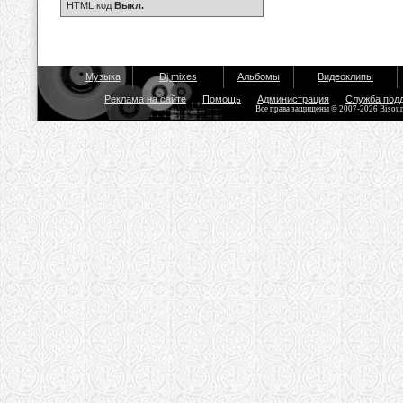
HTML код
Выкл.
Музыка
Dj mixes
Альбомы
Видеоклипы
Реклама на сайте
Помощь
Администрация
Служба под
Все права защищены © 2007-2026 Bisou