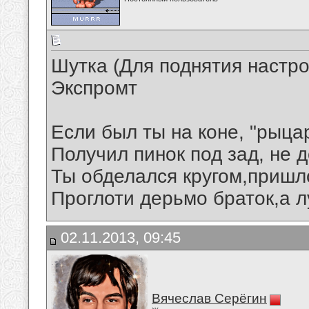
Шутка (Для поднятия настр
Экспромт
Если был ты на коне, "рыца
Получил пинок под зад, не
Ты обделался кругом,пришл
Проглоти дерьмо браток,а лу
02.11.2013, 09:45
Вячеслав Серёгин