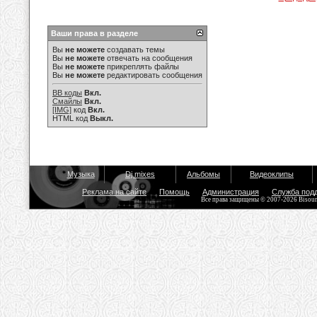
Ваши права в разделе
Вы
не можете
создавать темы
Вы
не можете
отвечать на сообщения
Вы
не можете
прикреплять файлы
Вы
не можете
редактировать сообщения
BB коды
Вкл.
Смайлы
Вкл.
[IMG]
код
Вкл.
HTML код
Выкл.
Музыка
Dj mixes
Альбомы
Видеоклипы
Реклама на сайте
Помощь
Администрация
Служба под
Все права защищены © 2007-2026 Bisou