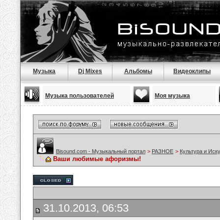
Музыка
Dj Mixes
Альбомы
Видеоклипы
Музыка пользователей
Моя музыка
Bisound.com - Музыкальный портал
>
РАЗНОЕ
>
Культура и Иск
Ваши любимые афоризмы!
31.10.2013, 06:53