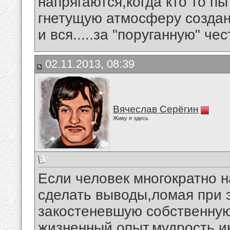
напрягаются,когда кто то п
гнетущую атмосферу созда
и вся.....за "поруганную" честь.
02.11.2013, 08:39
Вячеслав Серёгин
Живу я здесь
Если человек многократно н
сделать выводы,ломая при 
закостеневшую собственную
жизненный опыт,мудрость,и