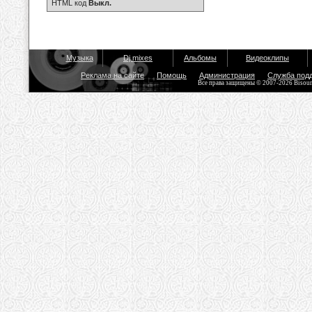
HTML код
Выкл.
Музыка
Dj mixes
Альбомы
Видеоклипы
Реклама на сайте
Помощь
Администрация
Служба под
Все права защищены © 2007-2026 Bisou