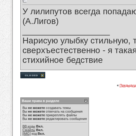
У лилипутов всегда попада
(А.Лигов)
__________________
Нарисую улыбку стильную, т
сверхъестественно - я така
стихийное бедствие
«
Предыдущ
Ваши права в разделе
Вы
не можете
создавать темы
Вы
не можете
отвечать на сообщения
Вы
не можете
прикреплять файлы
Вы
не можете
редактировать сообщения
BB коды
Вкл.
Смайлы
Вкл.
[IMG]
код
Вкл.