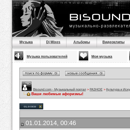
Музыка
Dj Mixes
Альбомы
Видеоклипы
Музыка пользователей
Моя музыка
Bisound.com - Музыкальный портал
>
РАЗНОЕ
>
Культура и Иск
Ваши любимые афоризмы!
01.01.2014, 00:46