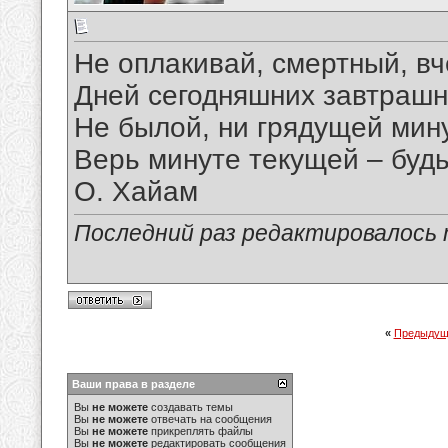
Не оплакивай, смертный, в
Дней сегодняшних завтрашн
Не былой, ни грядущей мину
Верь минуте текущей – будь
О. Хайам
Последний раз редактировалось ma
«
Предыдущ
Ваши права в разделе
Вы
не можете
создавать темы
Вы
не можете
отвечать на сообщения
Вы
не можете
прикреплять файлы
Вы
не можете
редактировать сообщения