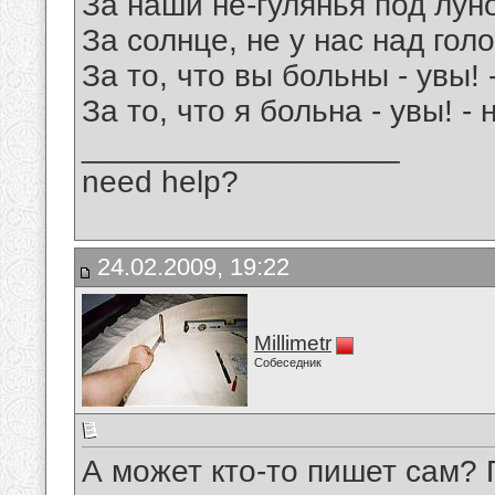
За наши не-гулянья под лун
За солнце, не у нас над гол
За то, что вы больны - увы! 
За то, что я больна - увы! -
__________________
need help?
24.02.2009, 19:22
Millimetr
Собеседник
А может кто-то пишет сам? 