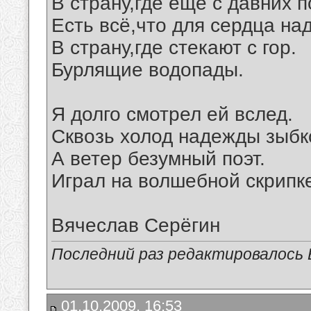
В страну,где ещё с давних п
Есть всё,что для сердца над
В страну,где стекают с гор.
Бурлящие водопады.
Я долго смотрел ей вслед.
Сквозь холод надежды зыбк
А ветер безумный поэт.
Играл на волшебной скрипк
Вячеслав Серёгин
Последний раз редактировалось В
01.10.2009, 16:53