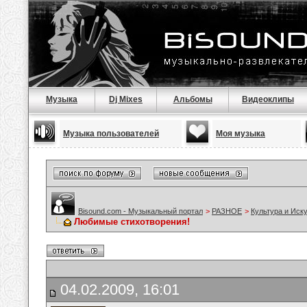
Музыка
Dj Mixes
Альбомы
Видеоклипы
Музыка пользователей
Моя музыка
Bisound.com - Музыкальный портал
>
РАЗНОЕ
>
Культура и Иск
Любимые стихотворения!
04.02.2009, 16:01