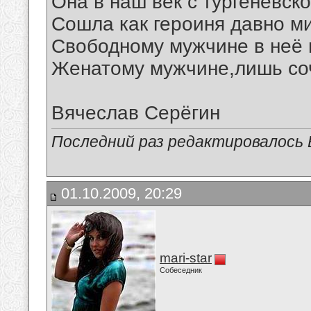
Она в наш век с тургеневск
Сошла как героиня давно ми
Свободному мужчине в неё 
Женатому мужчине,лишь соч
Вячеслав Серёгин
Последний раз редактировалось В
01.10.2009, 20:29
mari-star
Собеседник