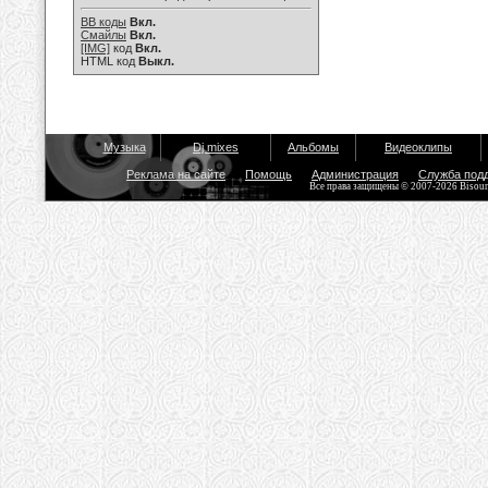
BB коды
Вкл.
Смайлы
Вкл.
[IMG]
код
Вкл.
HTML код
Выкл.
Музыка
Dj mixes
Альбомы
Видеоклипы
Реклама на сайте
Помощь
Администрация
Служба под
Все права защищены © 2007-2026 Bisou