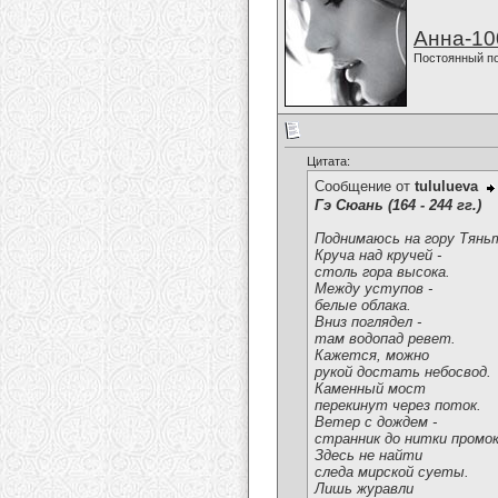
Анна-10
Постоянный п
Цитата:
Сообщение от
tululueva
Гэ Сюань (164 - 244 гг.)
Поднимаюсь на гору Тянь
Круча над кручей -
столь гора высока.
Между уступов -
белые облака.
Вниз поглядел -
там водопад ревет.
Кажется, можно
рукой достать небосвод.
Каменный мост
перекинут через поток.
Ветер с дождем -
странник до нитки промок
Здесь не найти
следа мирской суеты.
Лишь журавли