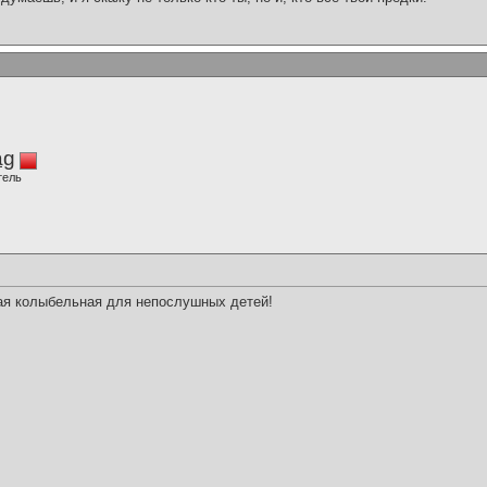
ag
тель
кая колыбельная для непослушных детей!