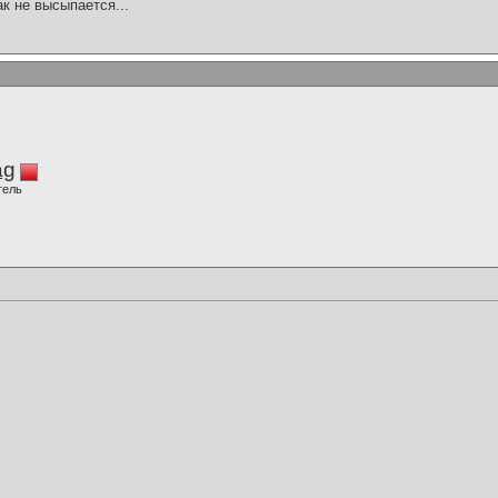
ак не высыпается...
ag
тель