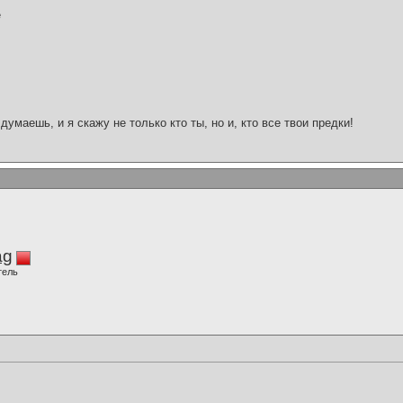
е
думаешь, и я скажу не только кто ты, но и, кто все твои предки!
ag
тель