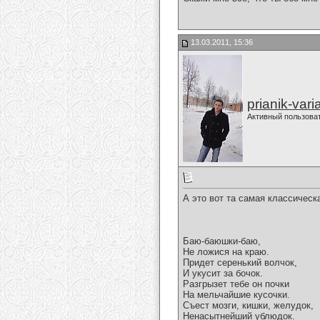
13.03.2011, 15:36
prianik-vari
Активный пользова
А это вот та самая классичес
Баю-баюшки-баю,
Не ложися на краю.
Придет серенький волчок,
И укусит за бочок.
Разгрызет тебе он почки
На мельчайшие кусочки.
Съест мозги, кишки, желудок,
Ненасытнейший ублюдок.