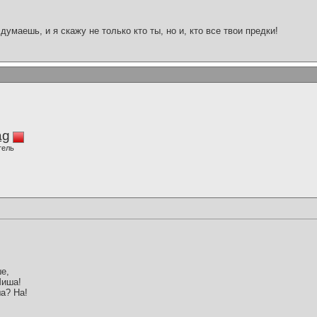
думаешь, и я скажу не только кто ты, но и, кто все твои предки!
ag
тель
е,
Миша!
а? На!