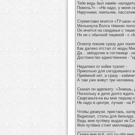
Тебе ведь был намёк- наладить
Помочь?» - «Не надо, у меня с
Наручники, паяльник, пассатиж
Стремглаво мчится «ТУ-шка» н
Мелькнула Волга тёмною полос
Он мчится на свиданье с тиши
Но не с обычной тишиной - с «
Осмотр покоев сразу дал понят
Как далеко отстал от моды Ми
Да... звёздочек в гостинице - не
Достоинство единственное - "к
Недалеко от койки туалет -
Прикольно для сегодняшнего в
Приёмной нет, а сразу - кабинет
А там уже живут три человек
Сказал он адвокату: «Знаешь, 
Поскольку в деле долго ждать 
Сварганьте-ка вы мне тюрьму-о
Не надо в центре, лучше - на Р
Чтобы джакузи, пристань, катер
Видиозал, столы для бильяда..
Ведь мне путёвку выдал не Со
Моя путёвка стоит миллиарды..
__________________
Скажи мне всё, что ты обо мне 