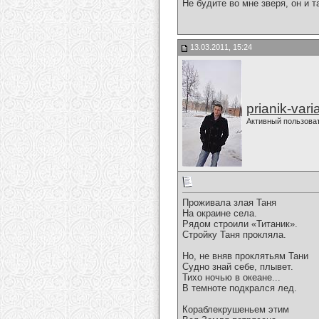
Не будите во мне зверя, он и т
13.03.2011, 15:24
prianik-vari
Активный пользова
Проживала злая Таня
На окраине села.
Рядом строили «Титаник».
Стройку Таня прокляла.
Но, не вняв проклятьям Тани
Судно знай себе, плывет.
Тихо ночью в океане...
В темноте подкрался лед.
Кораблекрушеньем этим