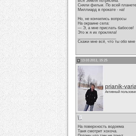
Вся Земля потрясена.
Сняли фильм. По всей планет
Миллиард в прокате - на!
Но, не кончились вопросы
На окраине села:
— Э, а мне прислать бабосов!
Это ж я их прокляла!
__________________
Скажи мне всё, что ты обо мне 
13.03.2011, 15:25
prianik-vari
Активный пользова
На поверхность водоема
Таня смотрит хохоча.
Потому что там не тонут