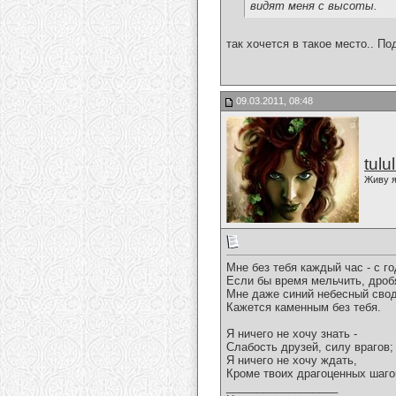
видят меня с высоты.
так хочется в такое место.. П
09.03.2011, 08:48
tulu
Живу я
Мне без тебя каждый час - с го
Если бы время мельчить, дроб
Мне даже синий небесный сво
Кажется каменным без тебя.
Я ничего не хочу знать -
Слабость друзей, силу врагов;
Я ничего не хочу ждать,
Кроме твоих драгоценных шаго
__________________