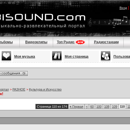
Вход
льбомы
Видеоклипы
Топ Радио
Радиостанции
Моя музыка
Моя страница
Пользов
портал
>
РАЗНОЕ
>
Культура и Искусство
я!
Страница 110 из 174
«
Первая
<
60
100
108
109
110
1