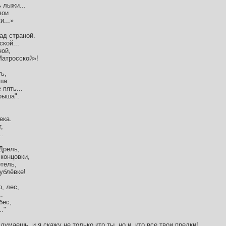
 лыжи...
вои
и...»
ад страной.
кой...
ной,
Матросской»!
ь,
ша:
 пять...
рыша".
ека.
,
а…
Дрель,
концовки,
тель,
ублёвке!
, лес,
.
бес,
."
думаешь, и я скажу не только кто ты, но и, кто все твои предки!