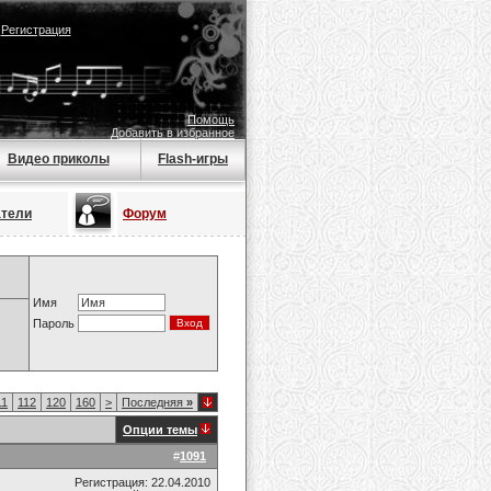
|
Регистрация
Помощь
Добавить в избранное
Видео приколы
Flash-игры
атели
Форум
Имя
Пароль
11
112
120
160
>
Последняя
»
Опции темы
#
1091
Регистрация: 22.04.2010