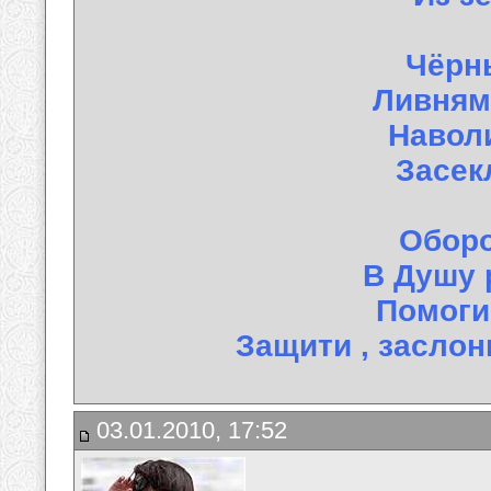
Чёрн
Ливням
Навол
Засек
Оборо
В Душу 
Помоги
Защити , заслони м
03.01.2010, 17:52