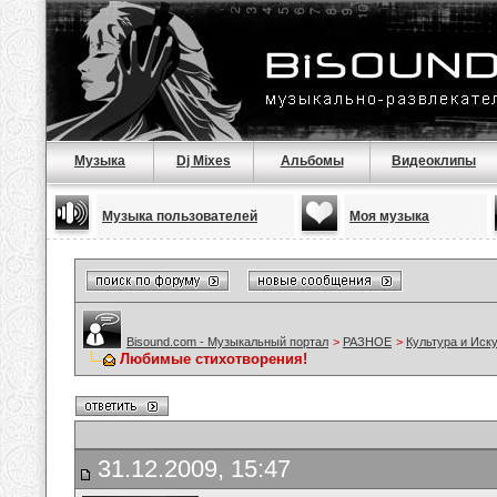
Музыка
Dj Mixes
Альбомы
Видеоклипы
Музыка пользователей
Моя музыка
Bisound.com - Музыкальный портал
>
РАЗНОЕ
>
Культура и Иск
Любимые стихотворения!
31.12.2009, 15:47