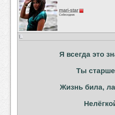
mari-star
Собеседник
Я всегда это з
Ты старше
Жизнь била, ла
Нелёгко