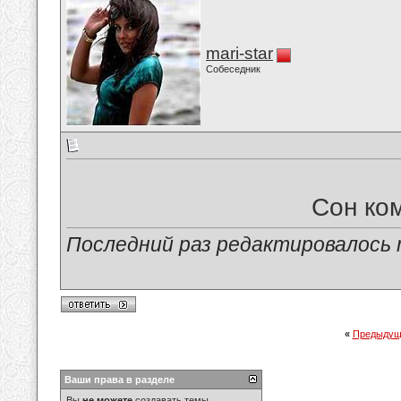
mari-star
Собеседник
Сон ком
Последний раз редактировалось ma
«
Предыдущ
Ваши права в разделе
Вы
не можете
создавать темы