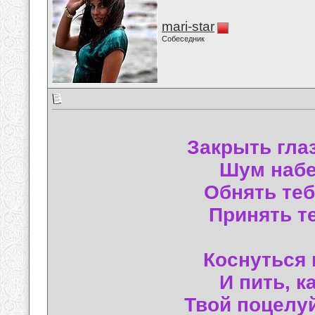
mari-star
Собеседник
Закрыть гла
Шум набе
Обнять теб
Принять т
Коснуться 
И пить, к
Твой поцелуй