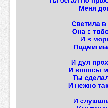
Ты бегал по прох
Меня до
Светила в 
Она с тоб
И в мор
Подмигив
И дул про
И волосы м
Ты сделал
И нежно та
И слушала