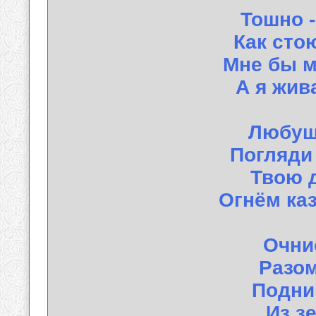
Тошно 
Как сто
Мне бы 
А я жив
Любуш
Погляди
Твою д
Огнём каз
Очни
Разом
Подни
Из з