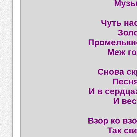
Музы
Чуть на
Зол
Промелькнё
Меж го
Снова ск
Песня
И в сердца
И вес
Взор ко вз
Так св