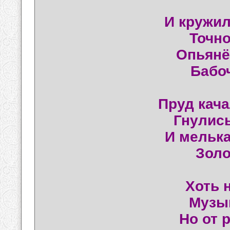
И кружил
Точн
Опьянё
Бабо
Пруд кача
Гнулись
И мелька
Золо
Хоть 
Музы
Но от р