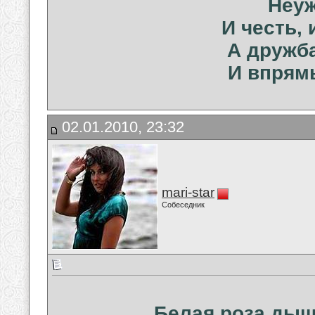
Неуж
И честь, 
А дружба
И впрям
02.01.2010, 23:32
mari-star
Собеседник
Белая роза дыш