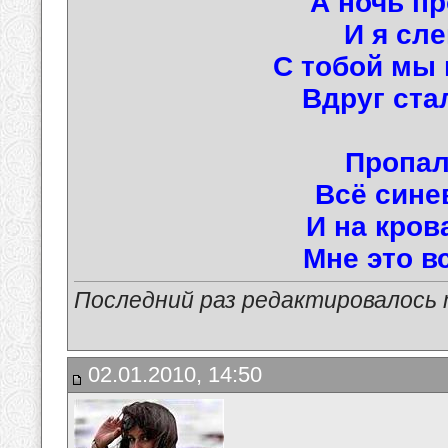
А ночь п
И я сле
С тобой мы г
Вдруг ста
Пропал
Всё сине
И на кров
Мне это вс
Последний раз редактировалось ma
02.01.2010, 14:50