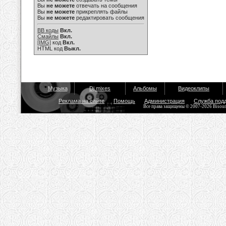
Вы
не можете
отвечать на сообщения
Вы
не можете
прикреплять файлы
Вы
не можете
редактировать сообщения
BB коды
Вкл.
Смайлы
Вкл.
[IMG]
код
Вкл.
HTML код
Выкл.
Музыка
Dj mixes
Альбомы
Видеоклипы
Реклама на сайте
Помощь
Администрация
Служба под
Все права защищены © 2007-2026 Bisou