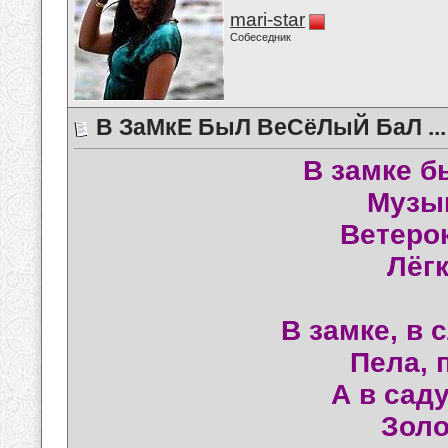
mari-star
Собеседник
В ЗаМкЕ БыЛ ВеСёЛыЙ БаЛ ...
В замке б
Музы
Ветерок
Лёгк
В замке, в 
Пела, 
А в сад
Золо