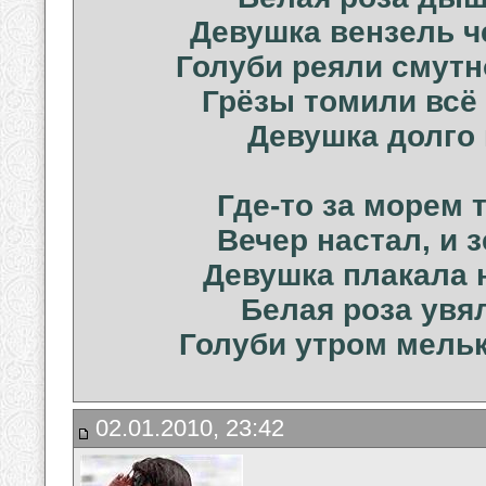
Девушка вензель ч
Голуби реяли смутн
Грёзы томили всё 
Девушка долго 
Где-то за морем 
Вечер настал, и 
Девушка плакала н
Белая роза увял
Голуби утром мелькн
02.01.2010, 23:42