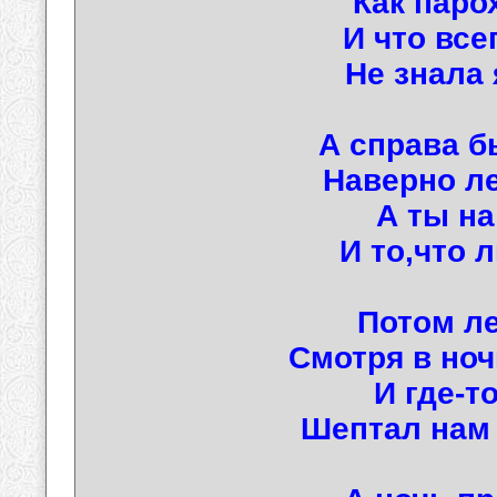
Как паро
И что все
Не знала 
А справа б
Наверно л
А ты на
И то,что 
Потом ле
Смотря в но
И где-т
Шептал нам 