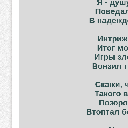
Я - душ
Поведал
В надежд
Интрижк
Итог м
Игры зл
Вонзил т
Скажи, 
Такого 
Позоро
Втоптал б